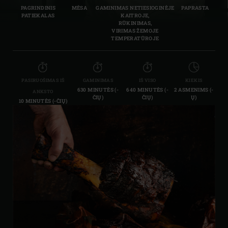
PAGRINDINIS
MĖSA
GAMINIMAS NETIESIOGINĖJE
PAPRASTA
PATIEKALAS
KAITROJE,
RŪKINIMAS,
VIRIMAS ŽEMOJE
TEMPERATŪROJE
PASIRUOŠIMAS IŠ
GAMINIMAS
IŠ VISO
KIEKIS
630 MINUTĖS (-
640 MINUTĖS (-
2 ASMENIMS (-
ANKSTO
ČIŲ)
ČIŲ)
Ų)
10 MINUTĖS (-ČIŲ)