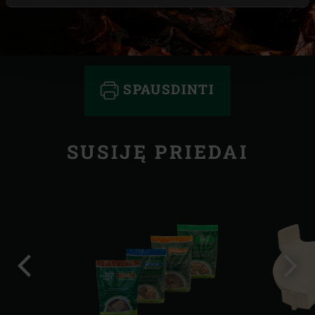
SPAUSDINTI
SUSIJĘ PRIEDAI
Ankstesnė
Kita
skaidrė
skai