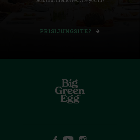
beautiful memories. Are you in?
PRISIJUNGSITE?
FACEBOOK
YOUTUBE
INSTAGRAM