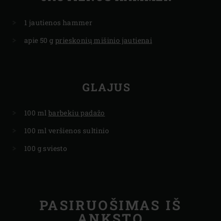
1 jautienos hammer
apie 50 g
prieskonių mišinio jautienai
GLAJUS
100 ml
barbekiu padažo
100 ml veršienos sultinio
100 g sviesto
PASIRUOŠIMAS IŠ
ANKSTO