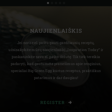
NAUJIENLAIŠKIS
Jei norite el. paštu gauti gardžiausių receptų,
užsisakykite mūsų naujienlaiškį „Inspiration Today“ ir
paskaninkite savo el. pašto dėžutę. Tik tiek tereikia
padaryti, kad gautumėte pranešimus apie renginius,
specialiai Big Green Egg kurtus receptus, praktiškus
patarimus ir dar daugiau!
REGISTER