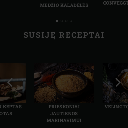
CONVEGGT
MEDŽIO KALADĖLĖS
SUSIJĘ RECEPTAI
Ankstesnė
Kita
skaidrė
skai
Ų KEPTAS
PRIESKONIAI
VELINGT
OTAS
JAUTIENOS
MARINAVIMUI