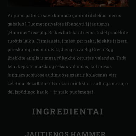
Ar jums patinka savo kamado gaminti didelius mėsos
gabalus? Tuomet privalote išbandyti šį jautienos
„Hammer“ receptą. Reikės būti kantriems, todėl pradėkite
ruoštis laiku. Pirmiausia, į mėsą per naktį leiskite įsigerti
prieskonių mišiniui. Kitą dieną savo Big Green Egg
įžiebkite anglis ir mėsą rūkykite keturias valandas. Tada
lėtai kepkite maždaug šešias valandas, kol mėsos
jungiamuosiuose audiniuose esantis kolagenas virs
želatina. Rezultatas? Gardžiai minkšta ir sultinga mėsa, o
dėl įspūdingo kaulo – ir stalo puošmena!
INGREDIENTAI
JAUTIENOS HAMMER