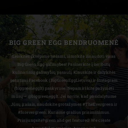
BIG GREEN EGG BENDRUOMENĖ
Leiskitės įkvėpimo nešami, išmokite išnaudoti visas
Big Green Egg galimybes! Pasinerkite į neribotų
kulinarinių galimybių pasaulį. Klauskite ir dalykitės
patirtimi Facebook (BigGreenEggLietuva) ir Instagram
(biggreenegglt) paskyrose. Nepamirškite pažymėti
mūsų – @biggreenegglt. Jei norite, kad pasidalytume
Jūsų įrašais, naudokite grotažymes #TheEvergreen ir
#forevergreen. Kuriame gražius prisiminimus.
Prisijungsite?green and get featured! We create