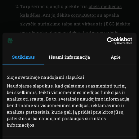
Tarp žėrinčių anglių įdėkite tris
obels medienos
kaladėles
. Ant jų dėkite
convEGGtor
su apvalia
skysčių surinkimo talpa ant viršaus ir į EGG įdėkite
nerūdijančio plieno groteles
. Jautienos gabalą
dėkite ant grotelių ir uždenkite EGG dangtį.
Temperatūra nukris iki maždaug 110 °C.
Sutikimas
Išsami informacija
Apie
Palaikykite tokią temperatūrą ir leiskite jautienai
rūkintis maždaug keturias valandas.
Į mėsos vidurį įsmeikite
dvigubo nuotolinio
Šioje svetainėje naudojami slapukai
termometro
smaigalį ir įsitikinkite, kad jis neliečia
Naudojame slapukus, kad galėtume suasmeninti turinį
bei skelbimus, teikti visuomeninės medijos funkcijas ir
kaulo. Uždenkite EGG dangtį ir įkaitinkite iki 150 °C.
analizuoti srautą. Be to, svetainės naudojimo informaciją
Termometro temperatūrą nustatykite 75 °C.
bendriname su visuomeninės medijos, reklamavimo ir
Jautieną kepkite maždaug dar dvi valandas, kol ji
analizės partneriais, kurie gali ją pridėti prie kitos jūsų
pateiktos arba naudojant paslaugas surinktos
pasieks šią vidaus temperatūrą. Per tą laiką kartu
informacijos.
kaitindami barbekiu padažą, veršienos sultinį ir
sviestą pagaminkite glajų – kaitindami retkarčiais