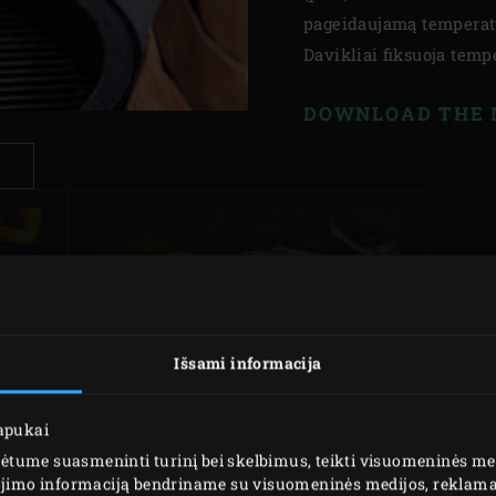
pageidaujamą temperat
Davikliai fiksuoja tempe
DOWNLOAD THE
SUMUŠTINIS SU
E
PASTRAMI IR
S
BENEDIKTO
Išsami informacija
KIAUŠINIAIS
lapukai
tume suasmeninti turinį bei skelbimus, teikti visuomeninės medi
dojimo informaciją bendriname su visuomeninės medijos, reklamav