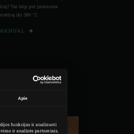
ūrą? Tai taip pat įmanoma.
ratūrą iki 380 °C.
 MANUAL
Apie
jos funkcijas ir analizuoti
imo ir analizės partneriais,