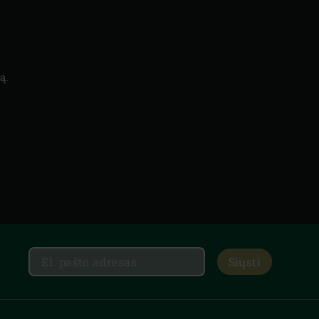
ą.
Siųsti