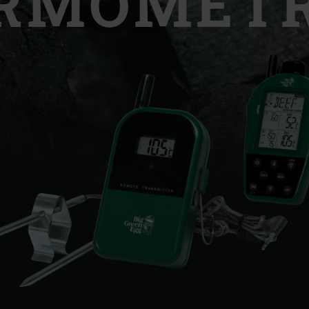
RMOMET
Slovenia | Slovenija
Spain | España
Sweden | Sverige
Switzerland (French) 
Switzerland | Schwei
Turkey | Türkiye