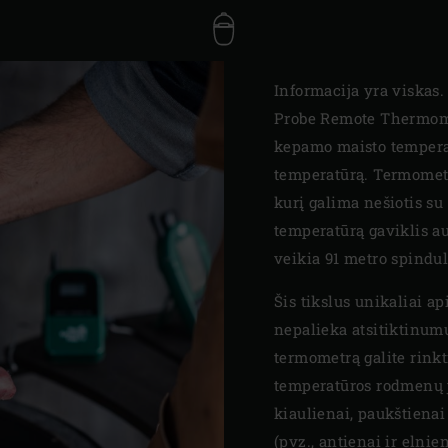
Informacija yra viskas
Probe Remote Thermomet
kepamo maisto tempera
temperatūrą. Termometra
kurį galima nešiotis s
temperatūrą gaviklis au
veikia 91 metro spindul
Šis tikslus unikaliai a
nepalieka atsitiktinu
termometrą galite rinkt
temperatūros rodmenų ja
kiaulienai, paukštienai
(pvz., antienai ir elnie