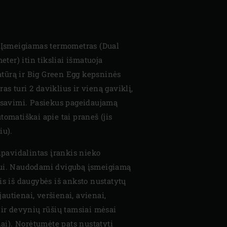
. Įsmeigiamas termometras (Dual
er) itin tiksliai išmatuoja
tūrą ir Big Green Egg kepsninės
s turi 2 daviklius ir vieną gaviklį,
u savimi. Pasiekus pageidaujamą
tomatiškai apie tai praneš (jis
iu).
pipavidalintas įrankis nieko
mui. Naudodami dvigubą įsmeigiamą
is iš daugybės iš anksto nustatytų
utienai, veršienai, avienai,
 ir devynių rūšių tamsiai mėsai
nai). Norėtumėte pats nustatyti