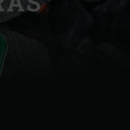
RAS
| Schweiz (Français)
z