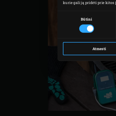
kurie gali ją pridėti prie kit
Sutikimo
pasirinkimas
Būtini
Atmesti