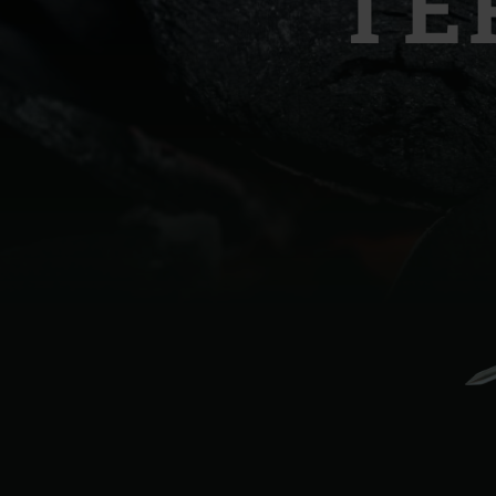
TE
Denmark | Danmark
Estonia | Eesti
Finland | Suomi
France | France
Germany | Deutschland
Greece | Ελλάδα
Hungary | Magyarország