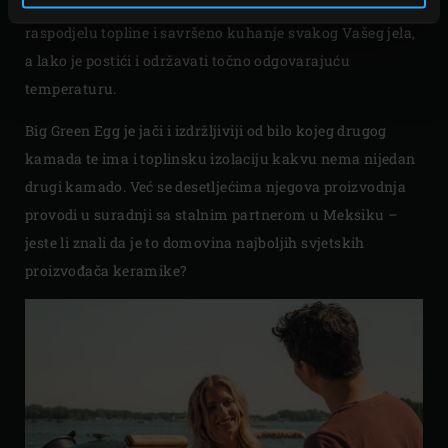
debljinu kroz cijelu strukturu. To osigurava ravnomjernu
raspodjelu topline i savršeno kuhanje svakog Vašeg jela,
a lako je postići i održavati točno odgovarajuću
temperaturu.
Big Green Egg je jači i izdržljiviji od bilo kojeg drugog
kamada te ima i toplinsku izolaciju kakvu nema nijedan
drugi kamado. Već se desetljećima njegova proizvodnja
provodi u suradnji sa stalnim partnerom u Meksiku –
jeste li znali da je to domovina najboljih svjetskih
proizvođača keramike?