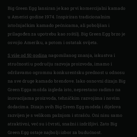
Big Green Egg lansiran je kao prvi komercijalni kamado
u Americi godine 1974. Inspiriran tradicionalnim
istočnjačkim kamado pećnicama, ali poboljšan i
prilagođen za upotrebu kao roštilj. Big Green Egg brzo je
osvojio Ameriku, a potom i ostatak svijeta.
S više od 50 godina
nagomilanog znanja, iskustva i
stručnosti u području razvoja proizvoda, imamo i
održavamo ogromnu konkurentsku prednost u odnosu
na sve druge kamado brendove. Iako osnovni dizajn Big
Green Egga možda izgleda isto, neprestano radimo na
inovacijama proizvoda, tehničkim razvojima i novim
dodacima. Dizajn svih Big Green Egg modela i dijelova
razvijen je s velikom pažnjom i strašću. Oni nisu samo
atraktivni, već su i čvrsti, snažni i izdržljivi. Zato Big
Green Egg ostaje najbolji izbor za budućnost.