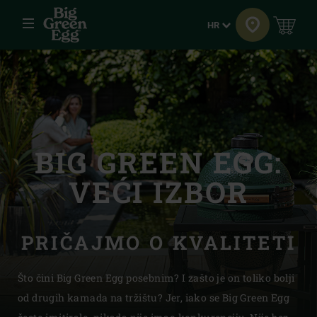
Jelovnik
Jezik
HR
BIG GREEN EGG:
VEĆI IZBOR
PRIČAJMO O KVALITETI
Što čini Big Green Egg posebnim? I zašto je on toliko bolji
od drugih kamada na tržištu? Jer, iako se Big Green Egg