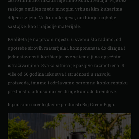
često imitiralo, nikada nije imao konkurenciju. Nije bez
razloga omiljen među mnogim vrhunskim kuharima
diljem svijeta. Na kraju krajeva, oni biraju najbolje
sastojke, kao i najbolje materijale.
Kvaliteta je na prvom mjestu u svemu što radimo, od
upotrebe sirovih materijala i komponenata do dizajna i
jednostavnosti korištenja, sve se temelji na opsežnim
istraživanjima. Svaka sitnica je pažljivo razmotrena. S
više od 50 godina iskustva i stručnosti u razvoju
proizvoda, imamo i održavamo ogromnu konkurentsku
prednost u odnosu na sve druge kamado brendove.
Ispod smo naveli glavne prednosti Big Green Egga.