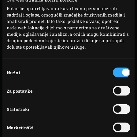
Kolačiće upotrebljavamo kako bismo personalizirali
Ako želite izvući maksimum iz svog EGGa, tada bi Large
sadržaj i oglase, omogućili značajke društvenih medija i
mogao biti savršeni izbor za Vas. Nakon svega, to je
analizirali promet. Isto tako, podatke o vašoj upotrebi
model s najviše dodataka, čineći proširenja koja nudi,
naše web-lokacije dijelimo s partnerima za društvene
medije, oglašavanje i analizu, a oni ih mogu kombinirati s
pogađate, Large. Neće proći puno vremena prije nego li
drugim podacima koje ste im pružili ili koje su prikupili
organizirate spontanu Big Green Egg zabavu!
dok ste upotrebljavali njihove usluge.
SPECIFIKACIJE
Odabir
Nužni
pristanka
BIG
SVESTRAN
Za postavke
GREEN
UZ
PROMJER REŠETKE
46 cm
POVEĆANE
EGG
MOGUĆNOSTI
Statistički
LARGE
PROSTOR ZA KUHANJE
1688 cm²
Marketinški
TEŽINA
73 kg