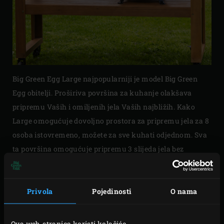
Big Green Egg Large najpopularniji je model Big Green
Egg obitelji. Proširiva površina za kuhanje olakšava
pripremu Vaših i omiljenih jela Vaših najbližih. Kako
Large omogućuje dovoljno prostora za pripremu jela za 8
osoba istovremeno, možete za sve kuhati odjednom. Sva
ta površina omogućuje pripremu 3 slijeda jela bez
ikakvih problema. postavite Large u stol (od akacije) ili
vanjsku kuhinju, ili u EGG Nest i Nest Handler kako biste
ga jednostavno i sigurno pomicali.
Privola
Pojedinosti
O nama
Ova web-stranica koristi kolačiće