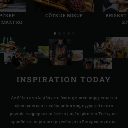
Προηγούμενη
Επόμ
διαφάνεια
διαφ
ΡΓΚΕΡ
CÔTE DE BOEUF
BRISKET
Ε ΜΑΝΓΚΟ
ΣΤ
INSPIRATION TODAY
Αν θέλετε να λαμβάνετε δόσεις έμπνευσης μέσω του
ηλεκτρονικού ταχυδρομείου σας, εγγραφείτε στο
μηνιαίο ενημερωτικό δελτίο μας Inspiration Today και
προσθέστε περισσότερη γεύση στα Εισερχόμενά σας.