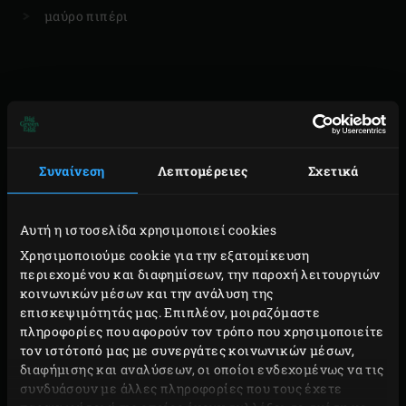
μαύρο πιπέρι
ΠΑΡΑΣΚΕΥΗ
Ανάψτε τα κάρβουνα στο Big Green Egg και αφήστε
Συναίνεση
Λεπτομέρειες
Σχετικά
το καπάκι ανοιχτό για 14-15 λεπτά. Εν τω μεταξύ,
πλύνετε τις γλυκοπατάτες.
Αυτή η ιστοσελίδα χρησιμοποιεί cookies
Βάλτε το
convEGGtor
και τη σχάρα στο Egg και
Χρησιμοποιούμε cookie για την εξατομίκευση
κλείστε το καπάκι. Θερμάνετε στους 190°C.
περιεχομένου και διαφημίσεων, την παροχή λειτουργιών
Τοποθετήστε τις γλυκοπατάτες στη σχάρα, κλείστε
κοινωνικών μέσων και την ανάλυση της
επισκεψιμότητάς μας. Επιπλέον, μοιραζόμαστε
το καπάκι του EGG και αφήστε τες για ψήσιμο για
πληροφορίες που αφορούν τον τρόπο που χρησιμοποιείτε
περίπου 60 λεπτά. Οι πατάτες είναι έτοιμες μόλις
τον ιστότοπό μας με συνεργάτες κοινωνικών μέσων,
μαλακώσουν. Εν τω μεταξύ, πάρτε τα φύλλα από το
διαφήμισης και αναλύσεων, οι οποίοι ενδεχομένως να τις
συνδυάσουν με άλλες πληροφορίες που τους έχετε
λεμονοθύμαρο και ψιλοκόψτε τα.