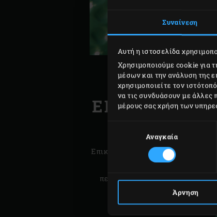
Συναίνεση
Αυτή η ιστοσελίδα χρησιμοπο
Χρησιμοποιούμε cookie για 
μέσων και την ανάλυση της 
χρησιμοποιείτε τον ιστότοπ
να τις συνδυάσουν με άλλες 
ΕΠΙΚΟΙΝΩΝΙ
μέρους σας χρήση των υπηρε
ΑΝΤΙΠΡΟΣ
Επιλογή
συγκατάθεσης
Αναγκαία
Επικοινωνήστε με τον αντιπρόσωπο
χώρα όπου αγοράσατε το EGG
περισσότερες πληροφορίες σχετι
εγγύησή μας. Θα χαρεί πολ
Άρνηση