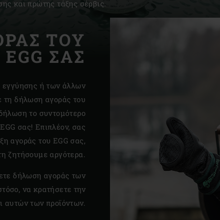
ης και πρώτης τάξης σέρβις.
Slovenia | Slovenija
ΟΡΑΣ ΤΟΥ
Spain | España
EGG ΣΑΣ
Sweden | Sverige
Switzerland (French) 
ς εγγύησης ή των άλλων
Switzerland | Schwei
ε τη δήλωση αγοράς του
 δήλωση το συντομότερο
Turkey | Türkiye
 EGG σας! Επιπλέον, σας
ξη αγοράς του EGG σας,
τη ζητήσουμε αργότερα.
νετε δήλωση αγοράς των
τόσο, να κρατήσετε την
ι αυτών των προϊόντων.