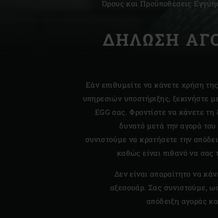
Όρους και Προϋποθέσεις Εγγύησ
Denmark | Danmark
ΔΗΛΩΣΗ ΑΓ
Estonia | Eesti
Finland | Suomi
France | France
Εάν επιθυμείτε να κάνετε χρήση τη
Germany | Deutschland
υπηρεσιών υποστήριξης, ξεκινήστε μ
EGG σας. Φροντίστε να κάνετε τη
Greece | Ελλάδα
δυνατό μετά την αγορά του
Hungary | Magyarország
συνιστούμε να κρατήσετε την απόδει
καθώς είναι πιθανό να σας 
Δεν είναι απαραίτητο να κά
αξεσουάρ. Σας συνιστούμε, ωσ
απόδειξη αγοράς κα