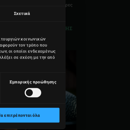
ν της Εγγύησης για περισσότερες
Σχετικά
 ΚΑΙ ΠΡΟΫΠΟΘΕΣΕΩΝ ΤΗΣ
ειτουργιών κοινωνικών
 αφορούν τον τρόπο που
εων, οι οποίοι ενδεχομένως
λλέξει σε σχέση με την από
Εμπορικής προώθησης
α επιτρέπονται όλα