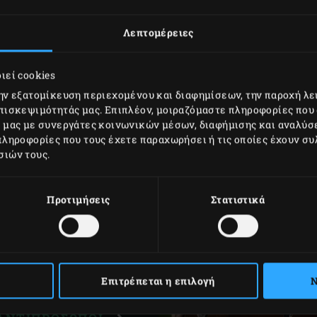
Όρων και Προϋποθέσεω
πληροφορίες.
Λεπτομέρειες
ΛΗΨΗ ΤΩΝ ΟΡΩΝ
ιεί cookies
την εξατομίκευση περιεχομένου και διαφημίσεων, την παροχή λ
ΕΓΓΥΗΣΗΣ (PDF)
επισκεψιμότητάς μας. Επιπλέον, μοιραζόμαστε πληροφορίες που
ό μας με συνεργάτες κοινωνικών μέσων, διαφήμισης και αναλύσ
πληροφορίες που τους έχετε παραχωρήσει ή τις οποίες έχουν συ
Α ΜΕ ΤΟΝ
σιών τους.
ΩΠΟ ΜΑΣ
Προτιμήσεις
Στατιστικά
 της Big Green Egg στη
 ή τα αξεσουάρ σας για
κά με το σέρβις και την
ύ να σας εξυπηρετήσει!
Επιτρέπεται η επιλογή
Ν