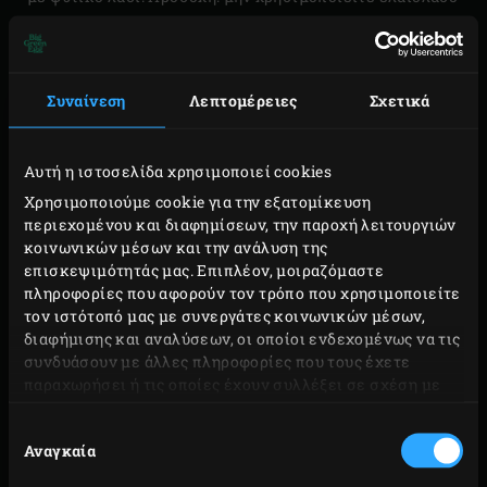
για το σκοπό αυτό. Ο διάδοχος του μεταλλικού καπακιού
διπλής λειτουργίας, το rEGGulator , φέρει ειδικό
επίχρισμα που δρα εναντίον της σκουριάς.
Συναίνεση
Λεπτομέρειες
Σχετικά
Αυτή η ιστοσελίδα χρησιμοποιεί cookies
Χρησιμοποιούμε cookie για την εξατομίκευση
περιεχομένου και διαφημίσεων, την παροχή λειτουργιών
κοινωνικών μέσων και την ανάλυση της
επισκεψιμότητάς μας. Επιπλέον, μοιραζόμαστε
πληροφορίες που αφορούν τον τρόπο που χρησιμοποιείτε
τον ιστότοπό μας με συνεργάτες κοινωνικών μέσων,
διαφήμισης και αναλύσεων, οι οποίοι ενδεχομένως να τις
συνδυάσουν με άλλες πληροφορίες που τους έχετε
παραχωρήσει ή τις οποίες έχουν συλλέξει σε σχέση με
την από μέρους σας χρήση των υπηρεσιών τους.
Επιλογή
Αναγκαία
συγκατάθεσης