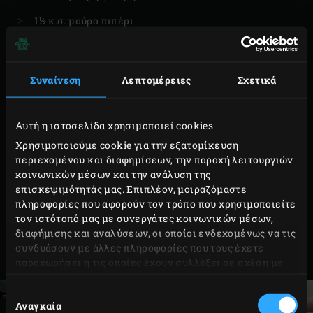
1½ κ.σ. μαύρο πιπέρι
1 κ.σ. λεπτό θαλασσινό αλάτι
Συναίνεση
Λεπτομέρειες
Σχετικά
ΠΡΟΕΤΟΙΜΑΣΙΑ
Αυτή η ιστοσελίδα χρησιμοποιεί cookies
Χρησιμοποιούμε cookie για την εξατομίκευση
περιεχομένου και διαφημίσεων, την παροχή λειτουργιών
Κόψτε τους σκληρούς τένοντες από το μοσχαρίσιο
κοινωνικών μέσων και την ανάλυση της
στήθος και αφαιρέστε το ορατό λίπος. Ανακατέψτε
επισκεψιμότητάς μας. Επιπλέον, μοιραζόμαστε
τα υλικά για το μείγμα μπαχαρικών.
πληροφορίες που αφορούν τον τρόπο που χρησιμοποιείτε
τον ιστότοπό μας με συνεργάτες κοινωνικών μέσων,
Τρίψτε καλά το κρέας με το μείγμα και αφήστε το
διαφήμισης και αναλύσεων, οι οποίοι ενδεχομένως να τις
να ξεκουραστεί για τουλάχιστον 1 ώρα σε
συνδυάσουν με άλλες πληροφορίες που τους έχετε
θερμοκρασία δωματίου.
παραχωρήσει ή τις οποίες έχουν συλλέξει σε σχέση με
την από μέρους σας χρήση των υπηρεσιών τους.
Επιλογή
Αναγκαία
συγκατάθεσης