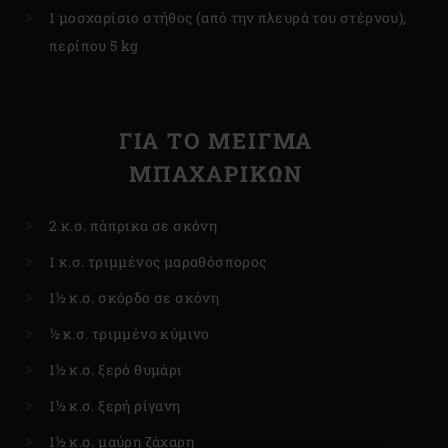
1 μοσχαρίσιο στήθος (από την πλευρά του στέρνου),
περίπου 5 kg
ΓΙΑ ΤΟ ΜΕΙΓΜΑ
ΜΠΑΧΑΡΙΚΩΝ
2 κ.σ. πάπρικα σε σκόνη
1 κ.σ. τριμμένος μαραθόσπορος
1½ κ.σ. σκόρδο σε σκόνη
½ κ.σ. τριμμένο κύμινο
1½ κ.σ. ξερό θυμάρι
1½ κ.σ. ξερή ρίγανη
1½ κ.σ. μαύρη ζάχαρη