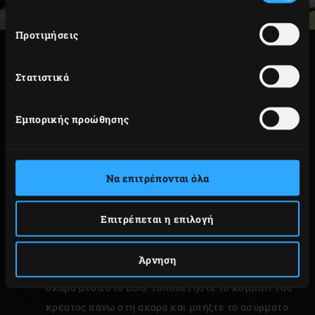
Προτιμήσεις
ΠΑΡΑΣΚΕΥΗ
Στατιστικά
Ανακατέψτε δύο χούφτες ροκανίδια αγριοκαρυδιάς
Hickory Wood Chips
με τα ξυλοκάρβουνα μέσα στο
Εμπορικής προώθησης
Big Green Egg. Ανάψτε τα ξυλοκάρβουνα,
προσθέστε το
convEGGtor
και ζεστάνετε το EGG
μέχρι τους 135°C.
Να επιτρέπονται όλα
Ανασηκώστε το convEGGtor (φορώντας το γάντι
EGGmitt
) και πασπαλίστε μια χούφτα ροκανίδια
Επιτρέπεται η επιλογή
αγριοκαρυδιάς Hickory Wood Chips πάνω από τα
ξυλοκάρβουνα που σιγοκαίνε. Ξαναβάλτε το
Άρνηση
convEGGtor στη θέση του και τοποθετήστε τη
σχάρα μέσα στο EGG. Τοποθετήστε το κομμάτι του
κρέατος πάνω στη σχάρα και μπήξτε το ασύρματο