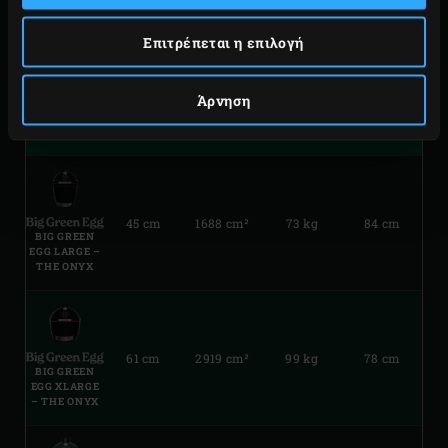
ύψος.
Επιτρέπεται η επιλογή
Άρνηση
ΔΙΆΜΕΤΡΟΣ
ΕΠΙΦΆΝΕΙΑ
ΒΆΡΟΣ
ΎΨΟΣ
ΣΧΆΡΑΣ
ΜΑΓΕΙΡΈΜΑΤΟΣ
45 cm
1688 cm²
73 kg
84 cm
BIG GREEN
EGG LARGE –
THE ONYX
61 cm
2919 cm²
99 kg
78 cm
BIG GREEN
EGG XLARGE
– THE ONYX