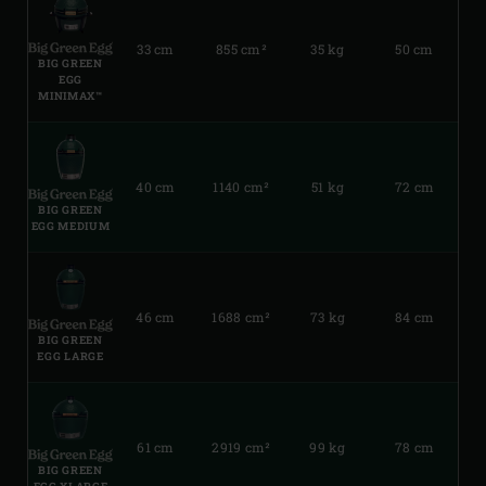
33 cm
855 cm²
35 kg
50 cm
BIG GREEN
EGG
MINIMAX™
40 cm
1140 cm²
51 kg
72 cm
BIG GREEN
EGG MEDIUM
46 cm
1688 cm²
73 kg
84 cm
BIG GREEN
EGG LARGE
61 cm
2919 cm²
99 kg
78 cm
BIG GREEN