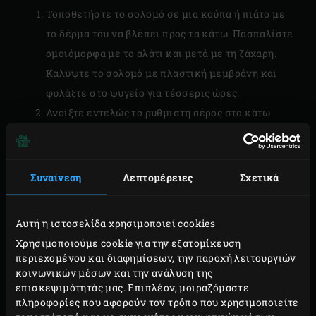
Τοποθετήστε το σολομό σε μια κούπα ή πιάτο με
το δέρμα του να βλέπει προς τα κάτω. Πασπαλίστε
ομοιόμορφα με το αλάτι και μετά με τη ζάχαρη.
Καλύψτε το σολομό με πλαστική μεμβράνη και
φυλάξτε στο ψυγείο για τέσσερις ώρες.
Ανοίξτε εντελώς το ρυθμιστή αέρος στο κάτω
μέρος της κεραμικής βάσης του Big Green Egg.
Ανάψτε τα κάρβουνα στο Big Green Egg με τρία fire
starters και αφήστε ανοικτό το κάλυμμα για
Συναίνεση
Λεπτομέρειες
Σχετικά
περίπου 12 λεπτά. Στο μεταξύ, μουλιάστε μια
χούφτα
Apple Wood Chips
σε νερό.
Αυτή η ιστοσελίδα χρησιμοποιεί cookies
Βγάλτε το σολομό από το ψυγείο, και αφήστε να
Χρησιμοποιούμε cookie για την εξατομίκευση
τρέξει πάνω του κρύο νερό της βρύσης για να
περιεχομένου και διαφημίσεων, την παροχή λειτουργιών
απομακρυνθεί το αλάτι και η ζάχαρη. Με μια
κοινωνικών μέσων και την ανάλυση της
επισκεψιμότητάς μας. Επιπλέον, μοιραζόμαστε
χάρτινη πετσέτα στεγνώστε το σολομό και κόψτε
πληροφορίες που αφορούν τον τρόπο που χρησιμοποιείτε
τον, εάν χρησιμοποιείτε φιλέτο, σε ίσα κομμάτια.