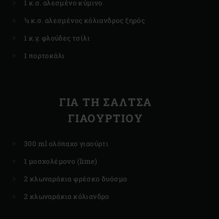
1 κ.σ. αλεσμένο κύμινο
½ κ.σ. αλεσμένος κόλιανδρος ξηρός
1 κ.γ. φλούδες τσίλι
1 πορτοκάλι
ΓΙΑ ΤΗ ΣΆΛΤΣΑ
ΓΙΑΟΥΡΤΙΟΎ
300 ml ολόπαχο γιαούρτι
1 μοσχολέμονο (lime)
2 κλωναράκια φρέσκο δυόσμο
2 κλωναράκια κόλιανδρο