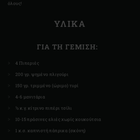
όλους!
ΥΛΙΚΆ
ΓΙΑ ΤΗ ΓΈΜΙΣΗ:
4 Πιπεριές
200 γρ. ψημένο πλιγούρι
150 γρ. τριμμένο (ώριμο) τυρί
4-6 μανιτάρια
½ κ.γ. κίτρινο πιπέρι τσίλι
10-15 πράσινες ελιές χωρίς κουκούτσια
1 κ.σ. καπνιστή πάπρικα (σκόνη)