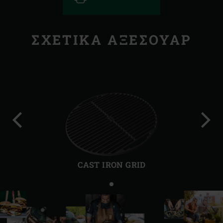
ΣΧΕΤΙΚΆ ΑΞΕΣΟΥΆΡ
Προηγούμενη
Επόμ
διαφάνεια
διαφ
CAST IRON GRID