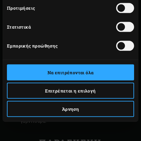
το σε μεγαλούτσικα κομμάτια. Αφαιρέστε τα
Προτιμήσεις
φύλλα από τα κλωνάρια του βασιλικού και
κρατήστε μερικά φυλλαράκια για να γαρνίρετε το
Στατιστικά
γκασπάτσο.
Κόψτε τα ψητά λαχανικά σε μεγάλα κομμάτια και
Εμπορικής προώθησης
περάστε τα από το μπλέντερ μαζί με το σκόρδο, το
αγγούρι, τον βασιλικό και το ξίδι μέχρι να
αποκτήσουν κρεμώδη υφή. Γυρίστε το μπλέντερ σε
Να επιτρέπονται όλα
χαμηλή ταχύτητα και προσθέστε το ελαιόλαδο σε
λεπτή ροή. Καρυκεύστε το γκασπάτσο με αλάτι και
Επιτρέπεται η επιλογή
πιπέρι σύμφωνα με το γούστο σας και αφήστε το
στο ψυγείο μέχρι να έρθει η ώρα να το σερβίρετε.
Άρνηση
Στο ψυγείο φυλάξτε και τον βασιλικό για τη
γαρνιτούρα.