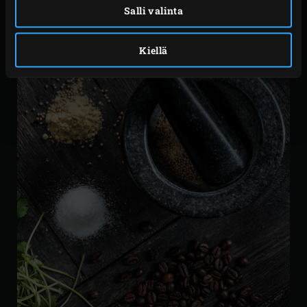
Salli valinta
suurin osa kosteudesta on imeytynyt takaisin.
Kiellä