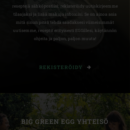
reseptejä sähköpostiisi, rekisteröidy uutiskirjeemme
tilaajaksi ja lisää makuja inboxiisi. Se on ainoa asia
mitä sinun pitää tehdä saadaksesi viimeisimmät
uutisemme, reseptit erityisesti EGGillesi, käytännön
ohjeita ja paljon, paljon muuta!
REKISTERÖIDY
BIG GREEN EGG YHTEISÖ