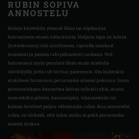
RUBIN SOPIVA
ANNOSTELU
Rubeja käytetään yleensä lihan tai siipikarjan
hieromiseen ennen valmistusta. Helpoin tapa on laittaa
(kotitekoinen) rubi sirottimeen, ripotella ainekset
tasaisesti ja painaa rubi pehmeästi ruokaan. Voit
halutessasi myös penslata lihan ensin miedolla
oliiviöljyllä, jotta rub tarttuu paremmin. Ota kuitenkin
etukäteen huomioon perusraaka-aineesi paksuus. Isoon
possunniskaan kannattaa laittaa reilusti rubia, mutta
esimerkiksi pihviin, kanansiipiin, vihanneksiin tai
kalaan tarvitset paljon vähemmän rubia. Kun annostelet
rubia, on tärkeää, että rubin maku ei peitä perusraaka-
aineesi makua.