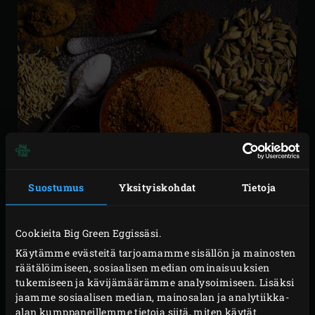
Suostumus
Yksityiskohdat
Tietoja
Cookieita Big Green Eggissäsi.
Käytämme evästeitä tarjoamamme sisällön ja mainosten
räätälöimiseen, sosiaalisen median ominaisuuksien
tukemiseen ja kävijämäärämme analysoimiseen. Lisäksi
KULLAKIN
jaamme sosiaalisen median, mainosalan ja analytiikka-
MAUSTEELLA ON OMA
alan kumppaneillemme tietoja siitä, miten käytät