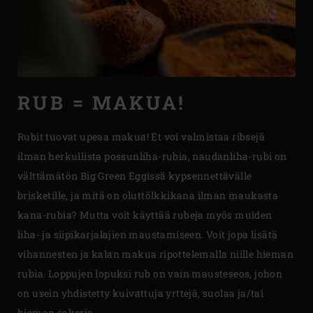
RUB = MAKUA!
Rubit tuovat upeaa makua! Et voi valmistaa ribsejä
ilman herkullista possunliha-rubia, naudanliha-rubi on
välttämätön Big Green Eggissä kypsennettävälle
brisketille, ja mitä on oluttölkkikana ilman maukasta
kana-rubia? Mutta voit käyttää rubeja myös muiden
liha- ja siipikarjalajien maustamiseen. Voit jopa lisätä
vihannesten ja kalan makua ripottelemalla niille hieman
rubia. Loppujen lopuksi rub on vain mausteseos, johon
on usein yhdistetty kuivattuja yrttejä, suolaa ja/tai
hieman sokeria.