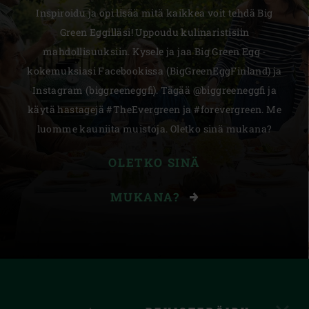
Inspiroidu ja opi lisää mitä kaikkea voit tehdä Big
Green Eggilläsi! Uppoudu kulinaristisiin
mahdollisuuksiin. Kysele ja jaa Big Green Egg -
kokemuksiasi Facebookissa (BigGreenEggFinland) ja
Instagram (biggreeneggfi). Tägää @biggreeneggfi ja
käytä hastagejä #TheEvergreen ja #forevergreen. Me
luomme kauniita muistoja. Oletko sinä mukana?
OLETKO SINÄ
MUKANA?