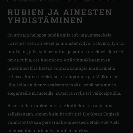
RUBIEN JA AINESTEN
YHDISTÄMINEN
On erittäin helppoa tehdä omia rub-mausteseoksia.
Tarvitset vain ainekset ja maustemyllyn, kahvimyllyn tai
morttelin, jolla voit sekoittaa ja jauhaa ainekset. Jos teet
omaa rubia, ota huomioon, että voimakkaamman
makuinen liha kestää voimakkaampia makuaineita
rubissa, kuten neilikkaa ja katajanmarjaa. Valkoinen
liha, jolla on hienovaraisempi maku, sopii paremmin
eleganteille mausteille, kuten currylle tai valkosipulille.
Varmuuden vuoksi maistele kotitekoista rubia aina
sellaisenaan, ennen kuin käytät sitä Big Green Eggissä
valmistettavaan perusraaka-aineeseen. Näin voit vielä
hienosäätää makua lisäämällä aineksia.