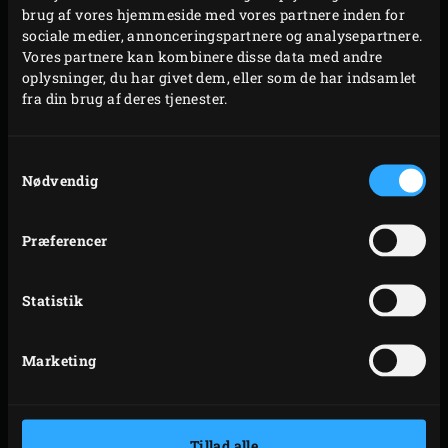
brug af vores hjemmeside med vores partnere inden for
sociale medier, annonceringspartnere og analysepartnere.
Vores partnere kan kombinere disse data med andre
oplysninger, du har givet dem, eller som de har indsamlet
fra din brug af deres tjenester.
MAX TEMPERATUR PÅ
EN KAMADO GRILL?
Samtykkevalg
Nødvendig
Ikke alene kan du kontrollere temperaturen præcist på et
Præferencer
Big Green Egg – du får også et kæmpe temperaturområde
at arbejde I. Fra 70 til 350 °C – det kan sagtens blivere
Statistik
endnu varmere, men det er I virkeligheden aldrig
nødvendigtog højere temperaurer vil have en negativ
indflydelse på tætningslisterne omkring låg og base. Vil
Marketing
du gerne bage lækre sprøde
pizza’s
ved en endnu højere
temperatur? Fyr op I dine kul og åben ventilerne helt –
dette vil tillade ilten I luften I arbejde med dine kul og vil
Tillad alle