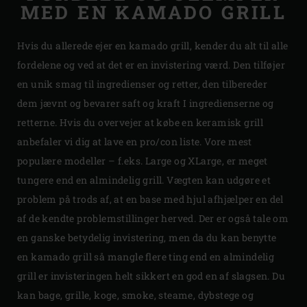
MED EN KAMADO GRILL
Hvis du allerede ejer en kamado grill, kender du alt til alle
fordelene og ved at det er en invistering værd. Den tilføjer
en unik smag til ingredienser og retter, den tilbereder
dem jævnt og bevarer saft og kraft I ingredienserne og
retterne. Hvis du overvejer at købe en keramisk grill
anbefaler vi dig at lave en pro/con liste. Vore mest
populære modeller – f.eks. Large og XLarge, er meget
tungere end en almindelig grill. Vægten kan udgøre et
problem på trods af, at en base med hjul afhjælper en del
af de kendte problemstillinger herved. Der er også tale om
en ganske betydelig invistering, men da du kan benytte
en kamado grill så mangle flere ting end en almindelig
grill er invisteringen helt sikkert en god en af slagsen. Du
kan bage, grille, koge, smoke, steame, dybstege og