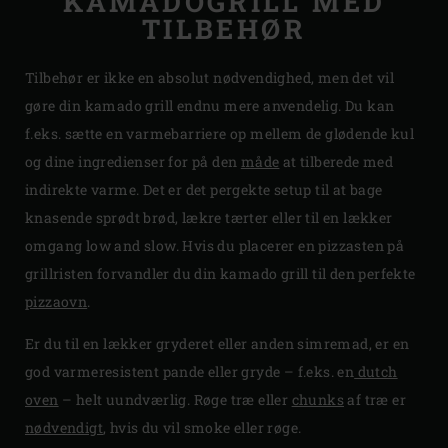
KAMADOGRILL MED
TILBEHØR
Tilbehør er ikke en absolut nødvendighed, men det vil
gøre din kamado grill endnu mere anvendelig. Du kan
f.eks. sætte en varmebarriere op mellem de glødende kul
og dine ingredienser for på den
måde
at tilberede med
indirekte varme. Det er det pergekte setup til at bage
knasende sprødt brød, lækre tærter eller til en lækker
omgang low and slow. Hvis du placerer en pizzasten på
grillristen forvandler du din kamado grill til den perfekte
pizzaovn
.
Er du til en lækker gryderet eller anden simremad, er en
god varmeresistent pande eller gryde – f.eks. en
dutch
oven
– helt uundværlig. Røge træ eller
chunks
af træ er
nødvendigt
, hvis du vil smoke eller røge.