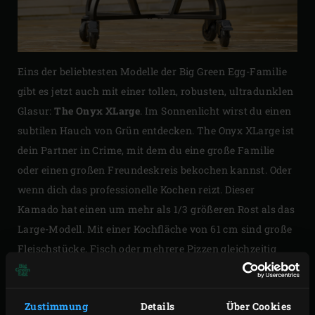
Eins der beliebtesten Modelle der Big Green Egg-Familie
gibt es jetzt auch mit einer tollen, robusten, ultradunklen
Glasur:
The Onyx XLarge
. Im Sonnenlicht wirst du einen
subtilen Hauch von Grün entdecken. The Onyx XLarge ist
dein Partner in Crime, mit dem du eine große Familie
oder einen großen Freundeskreis bekochen kannst. Oder
wenn dich das professionelle Kochen reizt. Dieser
Kamado hat einen um mehr als 1/3 größeren Rost als das
Large-Modell. Mit einer Kochfläche von 61 cm sind große
Fleischstücke, Fisch oder mehrere Pizzen gleichzeitig
keine Fantasie mehr, sondern Realität. Das attraktive
Paket „The Onyx XLarge“ findest du auf unserer
It’s a Big
Zustimmung
Details
Über Cookies
Deal
-Seite.