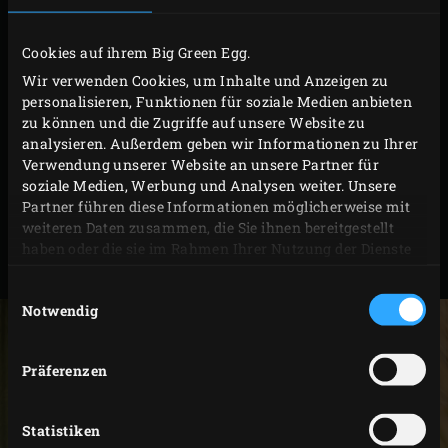
Alle vorhandenen XLarge-Zubehörteile passen nahtlos
Cookies auf ihrem Big Green Egg.
auf The Onyx. Außerdem ist The Onyx das erste EGG, das
Wir verwenden Cookies, um Inhalte und Anzeigen zu
personalisieren, Funktionen für soziale Medien anbieten
mit den neuen,
Dual Zone Cooking Grids
ausgestattet ist.
zu können und die Zugriffe auf unsere Website zu
Mit der speziellen 2-teilige Rosterhöhungkannst du die
analysieren. Außerdem geben wir Informationen zu Ihrer
Kochfläche des XLarge ganz einfach erweitern. Die
Verwendung unserer Website an unsere Partner für
soziale Medien, Werbung und Analysen weiter. Unsere
praktischen Egg-Seitentische geben The Onyx XLarge
Partner führen diese Informationen möglicherweise mit
zusätzliche Arbeitsfläche neben dem EGG. Natürlich
weiteren Daten zusammen, die Sie ihnen bereitgestellt
kannst du es auch in deinen Modulare Outdoor Küche
haben oder die sie im Rahmen Ihrer Nutzung der Dienste
gesammelt haben.
einbauen!
Einwilligungsauswahl
Notwendig
Präferenzen
Statistiken