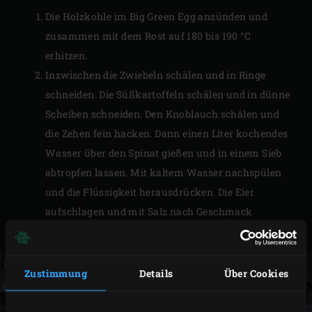
Die Holzkohle im Big Green Egg anzünden und
zusammen mit dem Rost auf 180 bis 190 °C
erhitzen.
Inzwischen die Zwiebeln schälen und in Ringe
schneiden. Die Süßkartoffeln schälen und in dünne
Scheiben schneiden. Den Knoblauch schälen und
die Zehen fein hacken. Dann einen Liter kochendes
Wasser über den Spinat gießen und in einem Sieb
abtropfen lassen. Mit kaltem Wasser nachspülen
und die Flüssigkeit herausdrücken. Die Eier
aufschlagen und mit Salz nach Geschmack
verquirlen.
Zustimmung
Details
Über Cookies