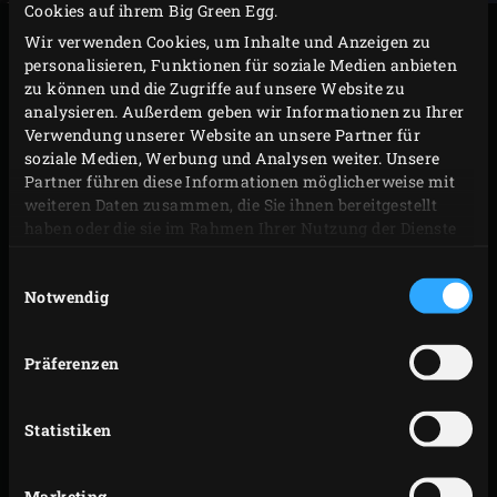
Cookies auf ihrem Big Green Egg.
ZUBEREITUNG
Wir verwenden Cookies, um Inhalte und Anzeigen zu
personalisieren, Funktionen für soziale Medien anbieten
zu können und die Zugriffe auf unsere Website zu
100 ml des Olivenöls in der
Cast Iron Skillet
auf dem
analysieren. Außerdem geben wir Informationen zu Ihrer
Rost des Big Green Egg erhitzen. Die Zwiebelringe
Verwendung unserer Website an unsere Partner für
soziale Medien, Werbung und Analysen weiter. Unsere
hinzufügen, den Deckel des EGGs schließen und die
Partner führen diese Informationen möglicherweise mit
Temperatur auf 140 °C senken. Die Zwiebeln acht
weiteren Daten zusammen, die Sie ihnen bereitgestellt
bis zehn Minuten karamellisieren lassen.
haben oder die sie im Rahmen Ihrer Nutzung der Dienste
gesammelt haben.
Das restliche Olivenöl in die Pfanne geben und die
Einwilligungsauswahl
Kartoffelscheiben, den Knoblauch und das Garam
Notwendig
Masala hinzufügen. Den Deckel des EGGs schließen,
aber die Kartoffelscheiben ab und zu wenden,
Präferenzen
sodass sie gleichmäßig gegart werden.
Wenn die Scheiben nach acht bis zehn Minuten
Statistiken
weich sind, die Pfanne aus dem EGG nehmen. Das
Kartoffelgemisch in ein Sieb füllen und etwas
Marketing