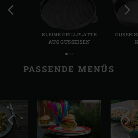
Vorherige
Näch
Folie
Folie
KLEINE GRILLPLATTE
GUSSEIS
AUS GUSSEISEN
K
PASSENDE MENÜS
Vorherige
Näch