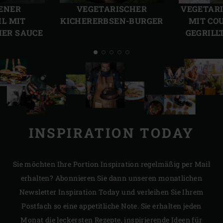
Folie
Folie
ENER
VEGETARISCHER
VEGETARI
L MIT
KICHERERBSEN-BURGER
MIT CO
HER SAUCE
GEGRILL
INSPIRATION TODAY
Sie möchten Ihre Portion Inspiration regelmäßig per Mail
erhalten? Abonnieren Sie dann unseren monatlichen
Newsletter Inspiration Today und verleihen Sie Ihrem
Postfach so eine appetitliche Note. Sie erhalten jeden
Monat die leckersten Rezepte, inspirierende Ideen für