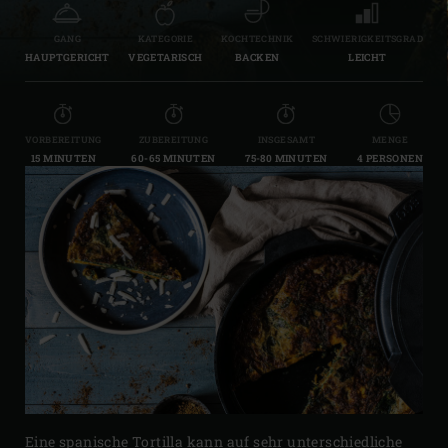
GANG
KATEGORIE
KOCHTECHNIK
SCHWIERIGKEITSGRAD
HAUPTGERICHT
VEGETARISCH
BACKEN
LEICHT
VORBEREITUNG
ZUBEREITUNG
INSGESAMT
MENGE
15 MINUTEN
60-65 MINUTEN
75-80 MINUTEN
4 PERSONEN
Eine spanische Tortilla kann auf sehr unterschiedliche