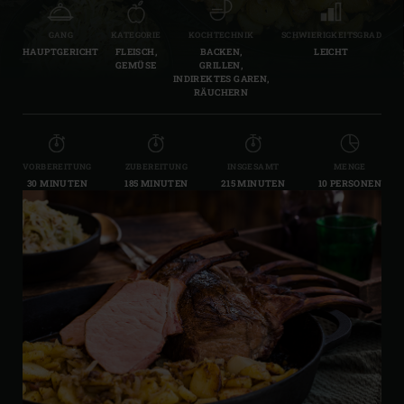
GANG
KATEGORIE
KOCHTECHNIK
SCHWIERIGKEITSGRAD
HAUPTGERICHT
FLEISCH,
BACKEN,
LEICHT
GEMÜSE
GRILLEN,
INDIREKTES GAREN,
RÄUCHERN
VORBEREITUNG
ZUBEREITUNG
INSGESAMT
MENGE
30 MINUTEN
185 MINUTEN
215 MINUTEN
10 PERSONEN