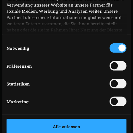
Verwendung unserer Website an unsere Partner für
soziale Medien, Werbung und Analysen weiter. Unsere
Partner führen diese Informationen möglicherweise mit
weiteren Daten zusammen, die Sie ihnen bereitgestellt
haben oder die sie im Rahmen Ihrer Nutzung der Dienste
gesammelt haben.
Einwilligungsauswahl
Notwendig
Präferenzen
Statistiken
VORBEREITUNG
Marketing
Zum Pökeln 1,5 Liter Wasser zum Kochen bringen.
Die Hitze ausschalten und alle Zutaten für die
Pökellake ins Wasser geben. Ca. 15 Minuten ziehen
Alle zulassen
lassen. Die Pökellake mit 1 l kaltem Wasser