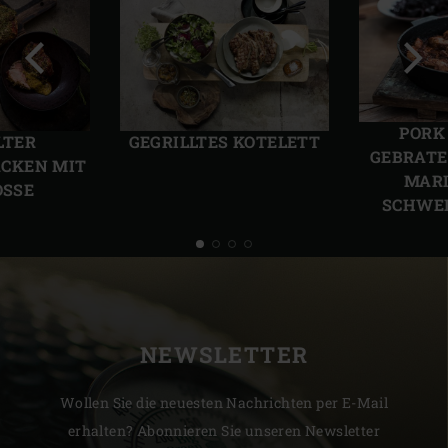
Vorherige
Näch
Folie
Folie
PORK
LTER
GEGRILLTES KOTELETT
GEBRATE
CKEN MIT
MARI
SSE
SCHWEI
NEWSLETTER
Wollen Sie die neuesten Nachrichten per E-Mail
erhalten? Abonnieren Sie unseren Newsletter