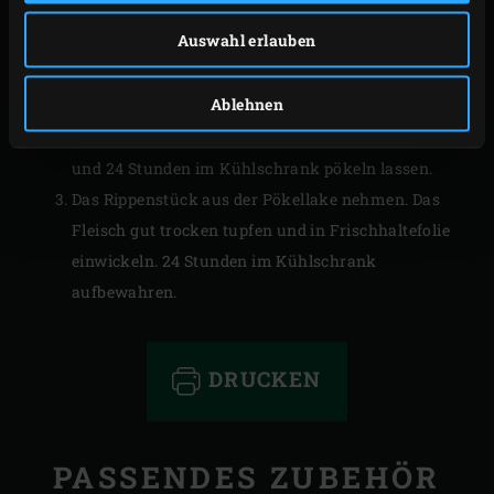
aufgießen und vor Gebrauch vollständig abkühlen
Auswahl erlauben
lassen.
Das Silberhäutchen vom Rippenstück entfernen. Die
Ablehnen
Schweinerippe in die abgekühlte Pökelflüssigkeit
legen (die Rippe sollte komplett damit bedeckt sein)
und 24 Stunden im Kühlschrank pökeln lassen.
Das Rippenstück aus der Pökellake nehmen. Das
Fleisch gut trocken tupfen und in Frischhaltefolie
einwickeln. 24 Stunden im Kühlschrank
aufbewahren.
DRUCKEN
PASSENDES ZUBEHÖR