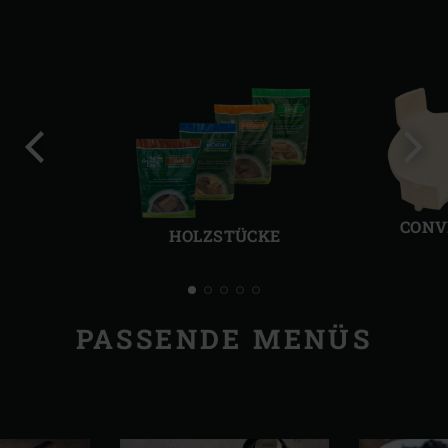
Vorherige
Näch
Folie
Folie
CONV
HOLZSTÜCKE
PASSENDE MENÜS