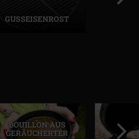
GUSSEISENROST
Nächste
Folie
BOUILLON AUS
GERÄUCHERTER