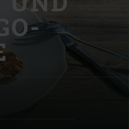
 UND
GO-
E
| Schweiz (Français)
z