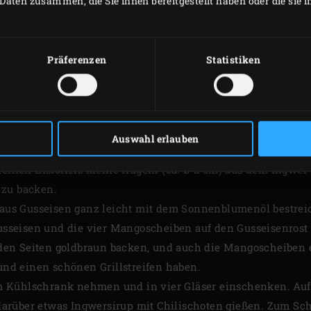
Daten zusammen, die Sie ihnen bereitgestellt haben oder die sie
chen und das Fruchtfleisch an beiden Seiten entlang des 
n der Schale erhalten. Dann das Fruchtfleisch der Scheiben 
Präferenzen
Statistiken
r Mangos schälen, an dem noch der Kern befestigt ist, und d
leisch vom Kern entfernen. Das Fruchtfleisch mit 50 ml vo
 einem glatten Smoothie verrühren. Bis zum Servieren im 
e den Stiel und die Samen entfernen. Das Fruchtfleisch fei
Auswahl erlauben
kleinen Eislöffels kleine Kugeln (ca. Ø 2 cm) aus dem Ingw
 zu backen.
e aus Gusseisen ganz leicht mit dem Sonnenblumenöl bestre
 Gusseisen und die vier Mangoscheiben auf den Gusseisenrost
en Seiten goldbraun backen, und auch die Mangoscheiben 
 und einen schönen Grillstreifen haben.
Kühlschrank nehmen und in vier Gläser einschenken. Auf je
rüber etwas Ingwersirup mit Chilischoten gießen. Zum Schl