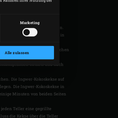
 im Rahmen Ihrer Nutzung der
Kerns abschneiden, sodass Sie
kreuzweise bis an die Schale
Marketing
ieses Fruchtfleisch abschneiden.
m Ingwersirup und dem Joghurt in
Kühlschrank aufbewahren.
n schneiden und mit dem restlichen
Alle zulassen
er-Kokosgemisch formen und flach
ichen. Die Ingwer-Kokoskekse auf
 legen. Die Ingwer-Kokoskekse in
einige Minuten von beiden Seiten
den Teller eine gegrillte
uss die Kekse über die Teller