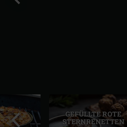
Vorherige
Folie
GEFÜLLTE ROTE
STERNRENETTEN