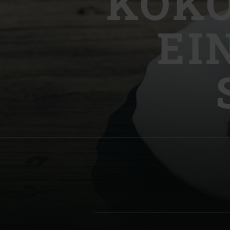
KOK
Denmark | Danmark
EI
Estonia | Eesti
Finland | Suomi
France | France
Germany | Deutschland
Greece | Ελλάδα
Hungary | Magyarország