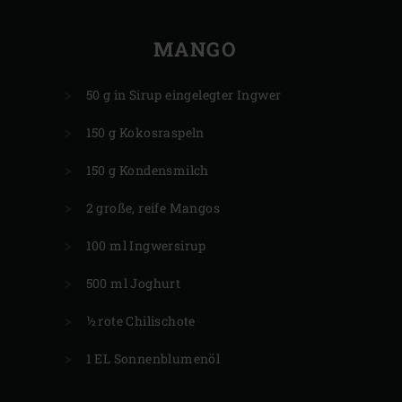
MANGO
50 g in Sirup eingelegter Ingwer
150 g Kokosraspeln
150 g Kondensmilch
2 große, reife Mangos
100 ml Ingwersirup
500 ml Joghurt
½ rote Chilischote
1 EL Sonnenblumenöl