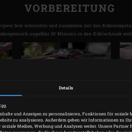
VORBEREITUNG
 Ingwer fein schneiden und zusammen mit den Kokosraspel
okosgemisch ungefähr 30 Minuten in den Kühlschrank stel
Details
Egg.
ZUBEREITUNG
halte und Anzeigen zu personalisieren, Funktionen für soziale
Website zu analysieren. Außerdem geben wir Informationen zu I
r soziale Medien, Werbung und Analysen weiter. Unsere Partner 
een Egg anzünden und mit dem
Cast Iron Grid
und der
Cast Ir