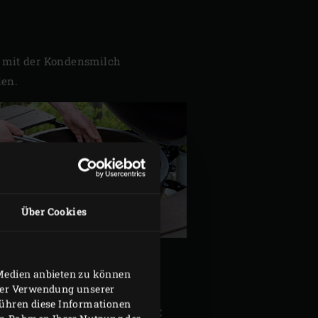
n mit der Kondensmilch
len.
Über Cookies
 Medien anbieten zu können
hrer Verwendung unserer
führen diese Informationen
on Griddle Half Moon
auf 180 °C