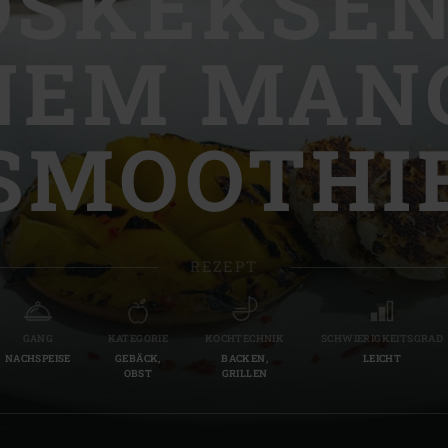
OSKEKSEN
Slovenia | Slovenija
NEM MAN
Spain | España
Sweden | Sverige
SMOOTHI
Switzerland (French) 
Switzerland | Schwei
Turkey | Türkiye
REZEPT
GANG
KATEGORIE
KOCHTECHNIK
SCHWIERIGKEITSGRAD
NACHSPEISE
GEBÄCK,
BACKEN,
LEICHT
OBST
GRILLEN