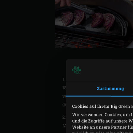
1. Das Big Green Egg mit dem
St
180 °C erhitzen. Den Kohl aus 
Zustimmung
wenig Sonnenblumenöl bestreich
geben; diese karamellisiert fast
Cookies auf ihrem Big Green 
Wir verwenden Cookies, um In
2. Den Kohl vom Blech nehmen u
und die Zugriffe auf unsere 
Moon entfernen, sodass sie nic
Website an unsere Partner fü