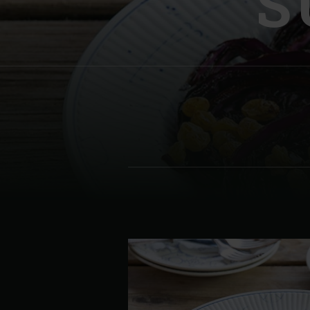
S
Denmark | Danmark
Estonia | Eesti
Finland | Suomi
France | France
Germany | Deutschland
Greece | Ελλάδα
Hungary | Magyarország