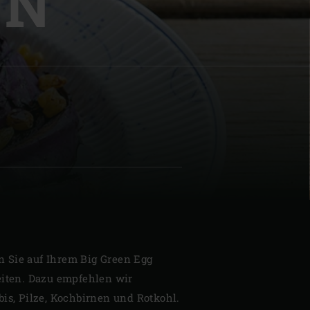
EN
| Schweiz (Français)
z
 Sie auf Ihrem Big Green Egg
eiten. Dazu empfehlen wir
bis, Pilze, Kochbirnen und Rotkohl.