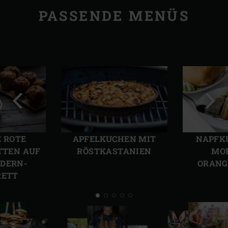
PASSENDE MENÜS
Vorherige
Näch
Folie
Folie
E ROTE
APFELKUCHEN MIT
NAPFK
TTEN AUF
RÖSTKASTANIEN
MO
EDERN­
ORANG
RETT