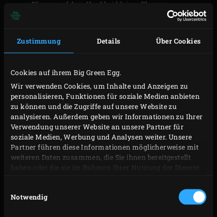
Pfanne auf dem Herd bei kleiner Flamme
schmelzen lassen. Die Butter darf nicht zu heiß
werden.
Zustimmung
Details
Über Cookies
Dann die Butter in die Schüssel einer
Küchenmaschine mit flachem Rührstab gießen,
den Farinzucker hinzufügen und die Maschine
Cookies auf ihrem Big Green Egg.
einschalten. Nacheinander die Eier, die
Wir verwenden Cookies, um Inhalte und Anzeigen zu
personalisieren, Funktionen für soziale Medien anbieten
zerstampften Bananen, das Mehl, das
zu können und die Zugriffe auf unsere Website zu
Mandelpulver, die Kokosraspeln und eine Prise Salz
analysieren. Außerdem geben wir Informationen zu Ihrer
beifügen und alles zu einem glatten Teig
Verwendung unserer Website an unsere Partner für
soziale Medien, Werbung und Analysen weiter. Unsere
vermischen.
Partner führen diese Informationen möglicherweise mit
Eine Kuchenform (mit einem Inhalt von 1,5 Liter)
weiteren Daten zusammen, die Sie ihnen bereitgestellt
mit Butter einfetten, mit Mehl bestäuben und das
haben oder die sie im Rahmen Ihrer Nutzung der Dienste
gesammelt haben.
überschüssige Mehl aus der Form klopfen. Den Teig
Einwilligungsauswahl
in der Kuchenform verteilen.
Notwendig
Die Form auf den Rost stellen, den Deckel des EGGs