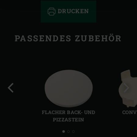
DRUCKEN
PASSENDES ZUBEHÖR
Vorherige
Näch
Folie
Folie
FLACHER BACK- UND
CONV
PIZZASTEIN