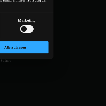
 im Rahmen Ihrer Nutzung der
PAVLOVA
eiß
Marketing
 Zucker
 Erdbeeren
Alle zulassen
g Mascarpone
 Sahne