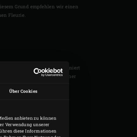
 diesem Grund empfehlen wir einen
en Fleurie.
der knusprigen Pavlova kombiniert
weise einen Kir Royal (Champagner
Über Cookies
 Medien anbieten zu können
hrer Verwendung unserer
führen diese Informationen