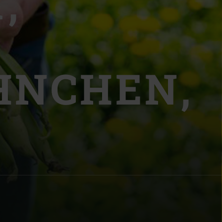
,
HNCHEN,
| Schweiz (Français)
z