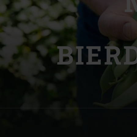
Denmark | Danmark
Estonia | Eesti
Finland | Suomi
BIER
France | France
Germany | Deutschland
Greece | Ελλάδα
Hungary | Magyarország