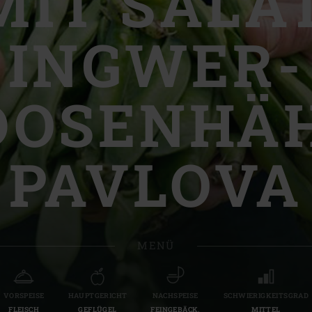
MIT SALAT
Slovenia | Slovenija
INGWER-
Spain | España
Sweden | Sverige
DOSENHÄ
Switzerland (French) 
Switzerland | Schwei
PAVLOVA
Turkey | Türkiye
MENÜ
VORSPEISE
HAUPTGERICHT
NACHSPEISE
SCHWIERIGKEITSGRAD
FLEISCH
GEFLÜGEL
FEINGEBÄCK,
MITTEL