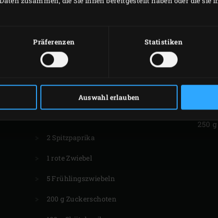
Daten zusammen, die Sie ihnen bereitgestellt haben oder die sie
INGWER-
BIERDOSENHÄHNCHEN
4 Eiw
Präferenzen
Statistiken
1 Hähnchen à 1,5 kg
200 g
1 Limette
500 g
4 Knoblauchzehen
Auswahl erlauben
250 
2 rote Chilischoten
250 g
2 Spitzpaprika
1 rote Zwiebel
5 Frühlingszwiebeln
200 g Zuckerschoten