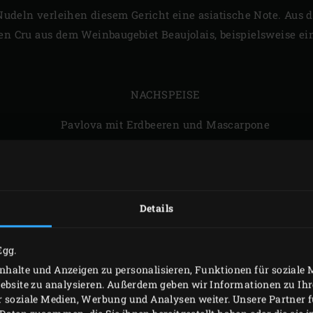
Nudeln verleihen diesem Gericht eine asiatische Note. Aus
en Cru aus dem Weinbaugebiet Beaujolais, beispielsweise ein
NACHSPEISE
Pavlova mit Erdbeeren und Mascarpone
carpone, die mit dem roten Fruchtaroma der Erdbeeren und 
itzigen, fruchtigen, allerdings trockenen Rosé – beispiels
mit einem Tröpfchen Crème de Cassis).
Details
Egg.
ZUTATEN
halte und Anzeigen zu personalisieren, Funktionen für soziale
Website zu analysieren. Außerdem geben wir Informationen zu I
r soziale Medien, Werbung und Analysen weiter. Unsere Partner 