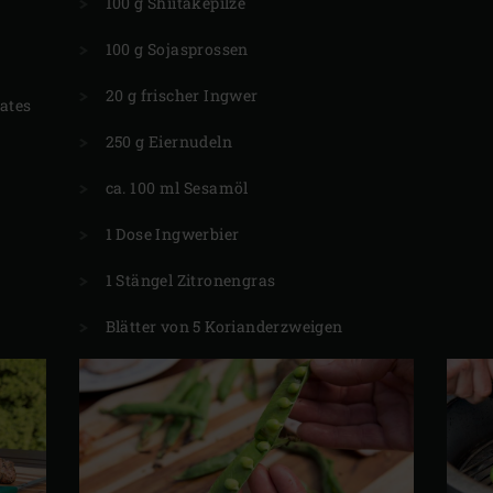
100 g Shiitakepilze
100 g Sojasprossen
20 g frischer Ingwer
lates
250 g Eiernudeln
ca. 100 ml Sesamöl
1 Dose Ingwerbier
1 Stängel Zitronengras
Blätter von 5 Korianderzweigen