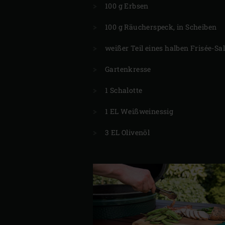
100 g Erbsen
100 g Räucherspeck, in Scheiben
weißer Teil eines halben Frisée-Sa
Gartenkresse
1 Schalotte
1 EL Weißweinessig
3 EL Olivenöl