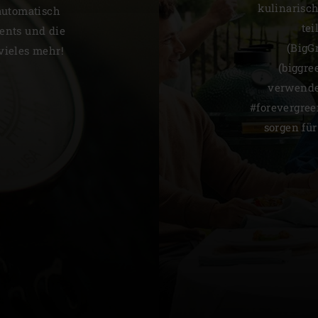
kulinarisc
automatisch
tei
ents und die
(BigG
vieles mehr!
(biggre
verwende
#forevergre
sorgen fü