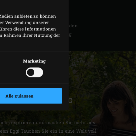
t du unter
www.gazi.de
 Medien anbieten zu können
hrer Verwendung unserer
hr? Dann schau regelmäßig auf den
führen diese Informationen
vorbei und gewinne 1 von 5 Big
 im Rahmen Ihrer Nutzung der
Marketing
Alle zulassen
IE BIG GREEN EGG
COMMUNITY
sich inspirieren und machen Sie mehr aus
een Egg! Tauchen Sie ein in eine Welt voll