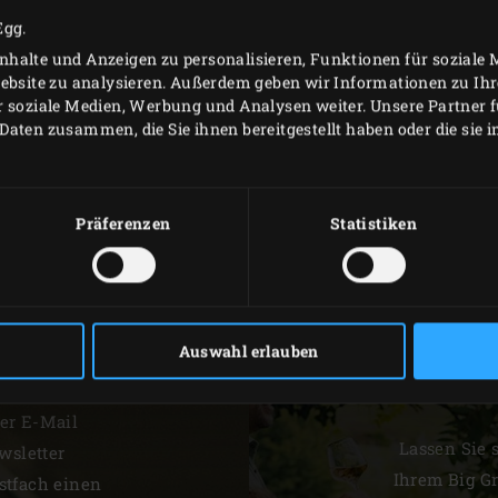
Egg.
Mehr über GAZI findes
halte und Anzeigen zu personalisieren, Funktionen für soziale
Website zu analysieren. Außerdem geben wir Informationen zu I
p.s. Du willst noch me
r soziale Medien, Werbung und Analysen weiter. Unsere Partner 
Instagram Kanal @gazi 
Daten zusammen, die Sie ihnen bereitgestellt haben oder die sie
Green Egg MiniMax
Präferenzen
Statistiken
Auswahl erlauben
D
er E-Mail
Lassen Sie 
wsletter
Ihrem Big Gr
stfach einen