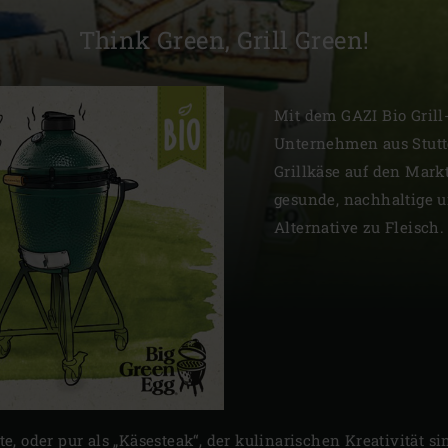
Slovenia | Slovenija
Think Green, Grill Green!
Spain | España
Mit dem GAZI Bio Grill
Sweden | Sverige
Unternehmen aus Stutt
Switzerland (French) 
Grillkäse auf den Mark
gesunde, nachhaltige
Switzerland | Schwei
Alternative zu Fleisch.
Turkey | Türkiye
late, oder pur als „Käsesteak“, der kulinarischen Kreativität s