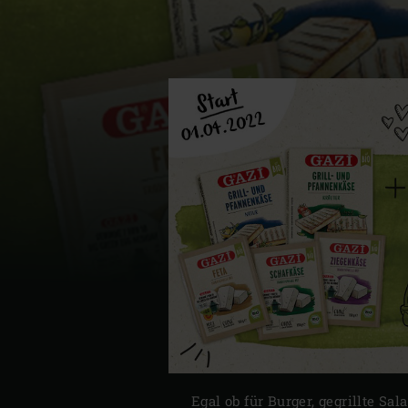
Denmark | Danmark
Estonia | Eesti
Finland | Suomi
France | France
Germany | Deutschland
Greece | Ελλάδα
Hungary | Magyarország
Egal ob für Burger, gegrillte Sa