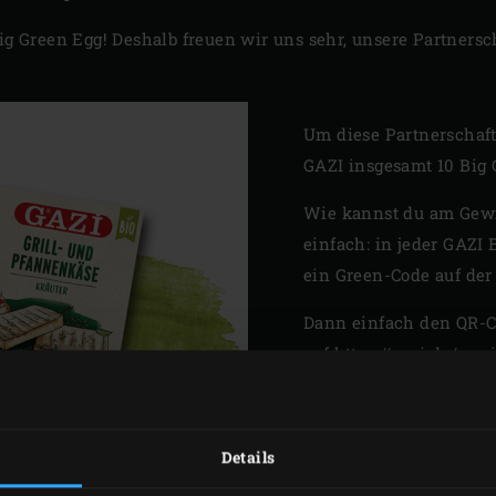
Big Green Egg! Deshalb freuen wir uns sehr, unsere Partnersc
Um diese Partnerschaft
GAZI insgesamt 10 Big
Wie kannst du am Gew
einfach: in jeder GAZI
ein Green-Code auf de
Dann einfach den QR-C
auf
https://gazi.de/gew
Code im Teilnahmeform
Während des Aktionsz
Details
Gewinner gezogen. Wir
#ForEvergreen