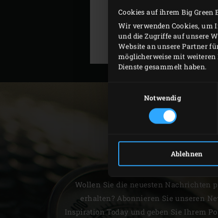
Cookies auf ihrem Big Green 
Wir verwenden Cookies, um In
und die Zugriffe auf unsere 
Website an unsere Partner fü
möglicherweise mit weiteren 
Dienste gesammelt haben.
Einwilligungsauswahl
Notwendig
Ablehnen
NEWSLETTER
Wollen Sie die neuesten Nachrichten p
erhalten? Abonnieren Sie unseren Ne
Inspiration Today und geben Sie Ihrem Po