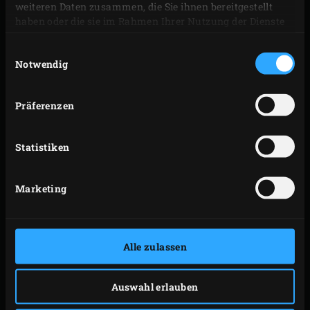
weiteren Daten zusammen, die Sie ihnen bereitgestellt
haben oder die sie im Rahmen Ihrer Nutzung der Dienste
gesammelt haben.
Die Neue Meere Garnele ist auf jeden Fall ein guter Fang
Einwilligungsauswahl
Notwendig
Beste Qualität
Optimale Bedingungen im Sinne
Präferenzen
des Tierwohls
Regionale Aufzucht
Statistiken
Transparente Herkunft
Ohne Konservierungsstoffe
Ohne Antibiotika oder andere
Marketing
künstliche Zusätze
Alle zulassen
Wenn sich das für dich gut anhört, dann solltest du die
Garnele unbedingt näher kennenlernen.
Auswahl erlauben