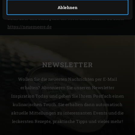
Neben deinem Interesse an den Frischeerzeugnis freuen
Ablehnen
sich die 4 Gründer – Tarek, Max, Ludwig und Philipp
auch über den Dialog mit dir. Meer Infos findest du unter
https://neuemeere.de
NEWSLETTER
Wollen Sie die neuesten Nachrichten per E-Mail
erhalten? Abonnieren Sie unseren Newsletter
Inspiration Today und geben Sie Ihrem Postfach einen
kulinarischen Touch. Sie erhalten dann automatisch
aktuelle Mitteilungen zu interessanten Events und die
leckersten Rezepte, praktische Tipps und vieles mehr!