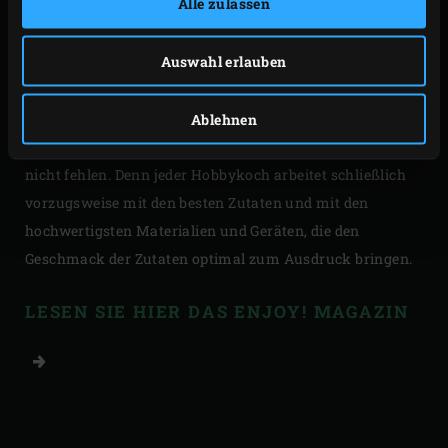
Alle zulassen
Darüber hinaus stellen wir Ihnen die kulinarische Vielfalt
Auswahl erlauben
der Island vor. Lassen Sie sich von dieser Ausgabe von
Enjoy! (ver-)führen und Sie werden die leckersten
Gerichte mit den besten saisonalen Zutaten genießen
Ablehnen
können. Selbstverständlich darf das Big Green Egg dabei
nicht fehlen. Denn jeder Hobbykoch arbeitet schließlich
vorzugsweise mit den besten Zutaten und mit den
hochwertigsten Materialien und Geräten, die den
Geschmack der Zutaten optimal zum Ausdruck bringen.
LESEN SIE HIER DAS ENJOY! MAGAZIN