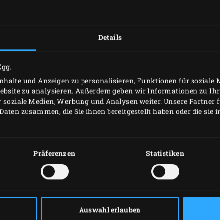
So schmeckt der 
Saison mit sanft 
Frühlingssalat, 
Details
Muffins mit Blaub
High Tea im neuen
Egg.
Köstlichkeiten a
halte und Anzeigen zu personalisieren, Funktionen für soziale
High Tea
Website zu analysieren. Außerdem geben wir Informationen zu I
Schlemmen auf de
r soziale Medien, Werbung und Analysen weiter. Unsere Partner 
Daten zusammen, die Sie ihnen bereitgestellt haben oder die sie
Gullholmen: 7 kös
Green Egg-Expert
3 festliche Rezep
Präferenzen
Statistiken
Kulinarische Exp
im katalonischen 
Und vieles mehr!
Enjoy!
Auswahl erlauben