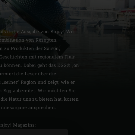
eits dritte Ausgabe von Enjoy! Wir
Kombination von Rezepten,
| Schweiz (Français)
n zu Produkten der Saison,
eschichten mit regionalem Flair
z
zu können. Dabei geht das EGG® „on
ormiert die Leser über die
„seiner“ Region und zeigt, wie er
n Egg zubereitet. Wir möchten Sie
die Natur uns zu bieten hat, kosten
Sinnesorgane ansprechen.
Enjoy! Magazins: