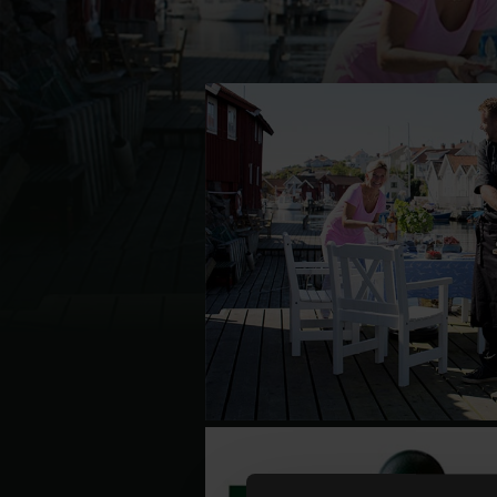
Denmark | Danmark
Estonia | Eesti
Finland | Suomi
France | France
Germany | Deutschland
Greece | Ελλάδα
Hungary | Magyarország