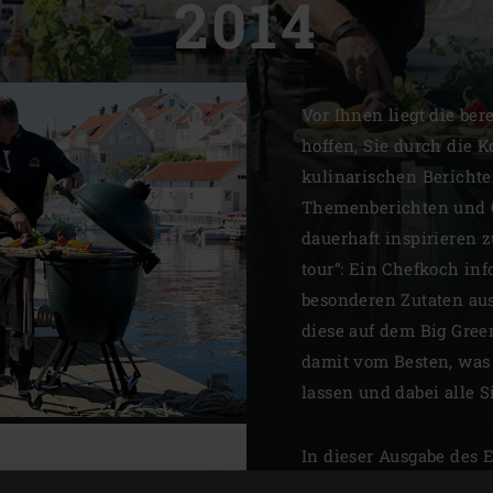
2014
Slovenia | Slovenija
Spain | España
Vor Ihnen liegt die ber
Sweden | Sverige
hoffen, Sie durch die 
Switzerland (French) 
kulinarischen Berichte
Themenberichten und G
Switzerland | Schwei
dauerhaft inspirieren 
Turkey | Türkiye
tour“: Ein Chefkoch inf
besonderen Zutaten aus 
diese auf dem Big Gree
damit vom Besten, was 
lassen und dabei alle 
In dieser Ausgabe des 