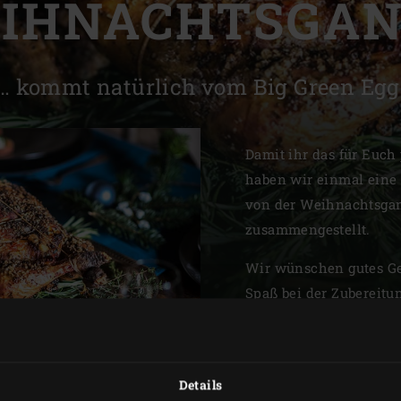
IHNACHTSGAN
Slovenia | Slovenija
Spain | España
… kommt natürlich vom Big Green Egg
Sweden | Sverige
Switzerland (French) 
Damit ihr das für Euch
haben wir einmal eine 
Switzerland | Schwei
von der Weihnachtsgan
Turkey | Türkiye
zusammengestellt.
Wir wünschen gutes Gel
Spaß bei der Zubereitu
Bilder mit uns über Fa
#BigGreenEggDe
Details