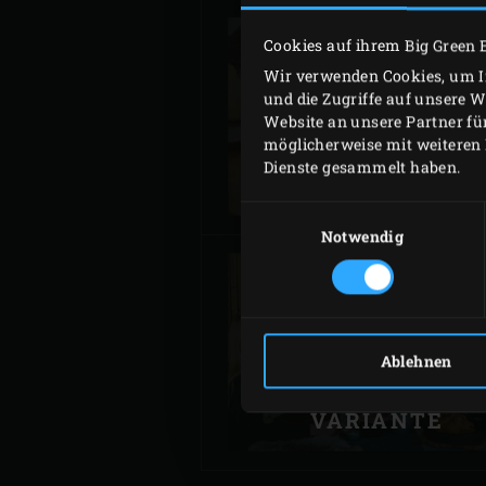
Cookies auf ihrem Big Green 
Wir verwenden Cookies, um In
und die Zugriffe auf unsere 
DON CARUSO -
Website an unsere Partner fü
GANS NACH REZE
möglicherweise mit weiteren 
DER OMA
Dienste gesammelt haben.
Einwilligungsauswahl
Notwendig
BIG GREEN EGG
Ablehnen
HEAD - EINE
SCHWEIZER
VARIANTE