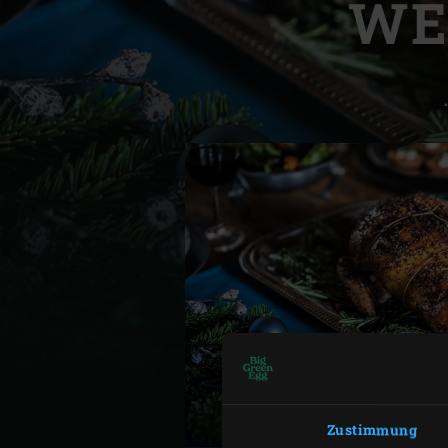
WE
Denmark | Danmark
Estonia | Eesti
Finland | Suomi
France | France
Germany | Deutschland
Greece | Ελλάδα
Hungary | Magyarország
Zustimmung