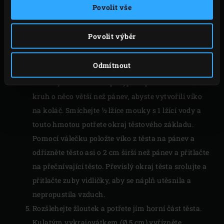
Povolit vše
posypané moukou rozválejte asi dvě třetiny těsta
na kruh silný asi 3-4 mm, dostatečně velký na
Povolit výběr
vyložení pánve. Pomocí válečku pokryjte pánev
těstem a nechte si dostatečný přesah.
Odmítnout
Na těsto rozetřete náplň a uhlaďte ji. Zbytek těsta
rozválejte na moukou posypané pracovní desce na
kruh o něco větší než pánev, abyste vytvořili víko
na koláč. Smíchejte ½ lžíce mouky s 1 lžící vody a
touto hmotou potřete okraj těstového základu.
Pomocí válečku položte víko z těsta na pánev a
odřízněte těsto asi o 2 cm širší než pánev a přitlačte
na přečnívající těsto. Převislý okraj těsta srolujte a
přitlačte zuby vidličky, aby se náplň utěsnila a
nepropustila vzduch.
Rozšlehejte žloutek a potřete jím horní část těsta.
Kulatým vykrajovátkem (Ø 5 cm) vyřízněte