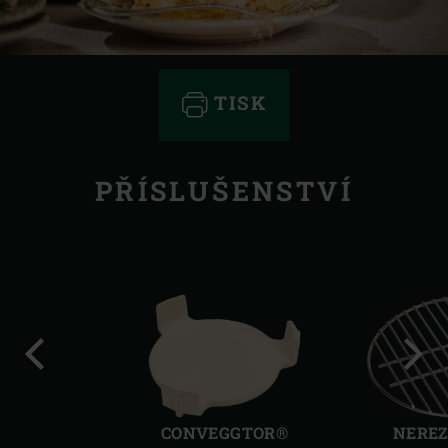
TISK
PŘÍSLUŠENSTVÍ
Předchozí
Další
CONVEGGTOR®
NEREZ