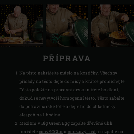
PŘÍPRAVA
Na těsto nakrájejte máslo na kostičky. Všechny
přísady na těsto dejte do mísy a krátce promíchejte.
Těsto položte na pracovní desku a třete ho dlaní,
dokud se nevytvoří homogenní těsto. Těsto zabalte
do potravinářské fólie a dejte ho do chladničky
alespoň na 1 hodinu.
Mezitím v Big Green Egg zapalte
dřevěné uhlí
,
umístěte
convEGGtor
a
nerezový rošt
a rozpalte na