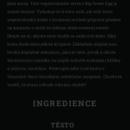
plná masa. Tato vegetariánská verze z Big Green Egg je
stejně chutná. Vyžaduje to trochu úsilí, ale celý tento
vegetariánský koláč s houbami můžete připravit předem
na kamadu a ohřát ho během štědrovečerní večeře.
Dbejte na to, abyste těsto hnětli co nejkratší dobu. Díky
tomu bude těsto pěkně křupavé. Základem náplně jsou
houby doplněné zeleninou, jako je celer, pórek a cibule.
Smetanovou omáčku na náplň ochuťte sušenými hříbky
a sójovou omáčkou. Překvapte sebe i své hosty o
Vánocích tímto lahodným svátečním receptem. Chcete se
vsadit, že maso nebude nikomu chybět?
INGREDIENCE
TĚSTO