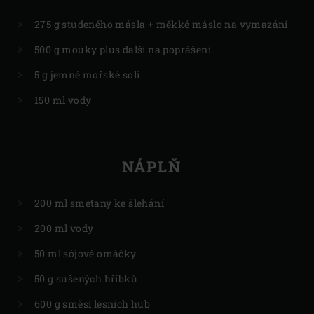
275 g studeného másla + měkké máslo na vymazání
500 g mouky plus další na poprášení
5 g jemné mořské soli
150 ml vody
NÁPLŇ
200 ml smetany ke šlehání
200 ml vody
50 ml sójové omáčky
50 g sušených hříbků
600 g směsi lesních hub