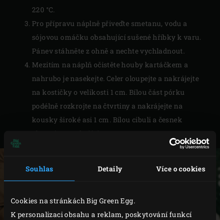
220 °C.
Pro přípravu náplně přiveďte smetanu, vodu a
sójovou omáčku obsahující sušené hříbky k varu.
Pánev stáhněte z ohně a nechte vychladnout.
Mezitím na náplň očistěte houby kartáčkem a
nahrubo je nasekejte. Celer oloupejte a nakrájejte
na kostičky o velikosti 1 cm. Bílou část pórku
podélně rozkrojte na čtvrtiny a nakrájejte na
kousky široké asi 1 cm. Bílou cibuli a česnek
oloupejte a nakrájejte.
Souhlas
Detaily
Více o cookies
Cookies na stránkách Big Green Egg.
K personalizaci obsahu a reklam, poskytování funkcí