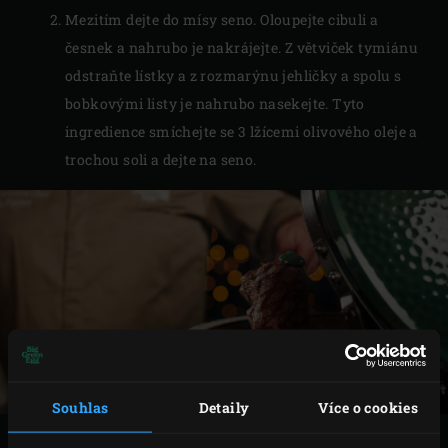
Mezitím dejte do mísy seno. Oloupejte cibuli a
česnek a nahrubo je nakrájejte. Z větviček tymiánu
odstraňte lístky a z rozmarýnu jehličky a spolu s
bobkovými listy je nahrubo nasekejte. Tyto
ingredience smíchejte se 3 lžícemi olivového oleje a
trochou soli a dejte na seno.
Souhlas
Detaily
Více o cookies