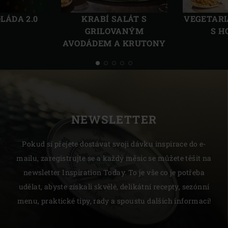
LÁDA 2.0
KRABÍ SALÁT S
VEGETARI
GRILOVANÝM
S H
AVODÁDEM A KRUTONY
NEWSLETTER
Pokud si přejete dostávat svoji dávku inspirace do e-
mailu, zaregistrujte se a každý měsíc se můžete těšit na
newsletter Inspiration Today. To je vše co je potřeba
udělat, abyste získali skvělé, delikátní recepty, sezónní
menu, praktické tipy, rady a spoustu dalších informací!