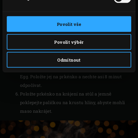
Srolujte svíčkovou do hlíny a konce zarolujte.
Na gril položte (studený)
pečicí kámen
a na něj
Povolit vše
položte srnčí filet zabalený do hlíny. Zasuňte sondu
dálkového teploměru
skrz hlínu do jádra masa.
Povolit výběr
Zavřete víko EGG, nastavte teplotu teploměru v
jádře na 48 °C a pečte maso přibližně 20 minut,
dokud není dosaženo nastavené teploty v jádře.
Odmítnout
Zvěřinový filet zabalený v hlíně vyjměte z Big Green
Egg. Položte jej na prkénko a nechte asi 8 minut
odpočívat.
Položte prkénko na krájení na stůl a jemně
poklepejte paličkou na krustu hlíny, abyste mohli
maso nakrájet.