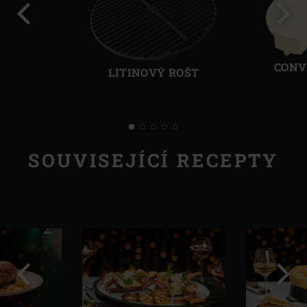
Předchozí
Další
CONV
LITINOVÝ ROŠT
SOUVISEJÍCÍ RECEPTY
Předchozí
Další