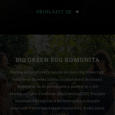
PŘIHLÁSIT SE
BIG GREEN EGG KOMUNITA
Nechte se inspirovat a naučte se více s Big Green Egg!
Ponořte se do světa plného kulinářských možností.
Zeptejte se na co potřebujete a podělte se o své
zkušenosti přes Facebook (BigGreenEggCZE). Použijte
hashtags #Evergreen a #forevergreen a čerpejte
inspirace! Vytváříme krásné vzpomínky. Buďte jejich