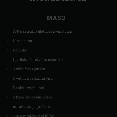
MASO
500 g srnčího filetu, zbavené blan
1 hrst sena
1 cibule
1 palička čerstvého česneku
3 větvičky tymiánu
3 větvičky rozmarýnu
5 bobkových listů
4 lžíce olivového oleje
mouka na poprášení
500 g modelovací hlíny