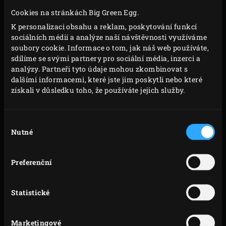
VAŘENÍ
Cookies na stránkách Big Green Egg.
K personalizaci obsahu a reklam, poskytování funkcí
Maso potřete olivovým olejem a podle chuti osolte a
sociálních médií a analýze naší návštěvnosti využíváme
opepřete. Položte na gril a grilujte asi 1 minutu.
soubory cookie. Informace o tom, jak náš web používáte,
Maso otočte o čtvrt otáčky a grilujte další 1 minutu.
sdílíme se svými partnery pro sociální média, inzerci a
analýzy. Partneři tyto údaje mohou zkombinovat s
Otočte na druhou stranu a grilujte ještě dvakrát,
dalšími informacemi, které jste jim poskytli nebo které
vždy po dobu 1 minuty. Po každé akci zavřete víko
získali v důsledku toho, že používáte jejich služby.
Big Green Egg.
Srnčí filet vyjměte z kamada a položte na
Výběr
žáruvzdorný tác do chladničky. Vyjměte rošt, vložte
Nutné
souhlasu
convEGGtor
a do EGG umístěte
nerezový rošt
.
Zahřejte na teplotu 240 °C.
Preferenční
Mezitím poprašte pracovní desku moukou a
vyválejte hlínu na plát o rozměrech přibližně 40 x
Statistické
25 cm a tloušťce 3 mm. Na užší stranu hliněného
plátu dejte polovinu senné směsi. Na ni položte
Marketingové
grilovaný srnčí filet a přikryjte zbytkem sena.