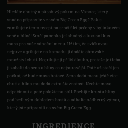
Hledáte chutný a působivý pokrm na Vánoce, který
snadno připravíte ve svém Big Green Egg? Pak si
zamilujete tento recept na srnčí filet pečený v bylinkovém
seně a hlíně! Srnčí panenka je lahodný a luxusní kus
masa pro vaše vánoční menu. Už tím, že svíčkovou
nejprve ugrilujete na kamadu, jí dodáte obrovské
množství chuti. Negrilujte ji příliš dlouho, protože je třeba
ji zabalit do sena a hlíny co nejsurovější. Poté už stačí jen
počkat, až bude maso hotové. Seno dodá masu ještě více
chuti a hlína mu dodá extra šťavnatost. Nechte maso
odpočinout a poté položte na stůl. Rozbijte krustu hlíny
pod bedlivým dohledem hostů a odhalte nádherný výtvor,
který jste připravili na svém Big Green Egg.
INGREDIENCE