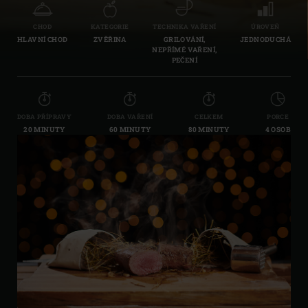
CHOD
KATEGORIE
TECHNIKA VAŘENÍ
ÚROVEŇ
HLAVNÍ CHOD
ZVĚŘINA
GRILOVÁNÍ,
JEDNODUCHÁ
NEPŘÍMÉ VAŘENÍ,
PEČENÍ
DOBA PŘÍPRAVY
DOBA VAŘENÍ
CELKEM
PORCE
20 MINUTY
60 MINUTY
80 MINUTY
4 OSOB