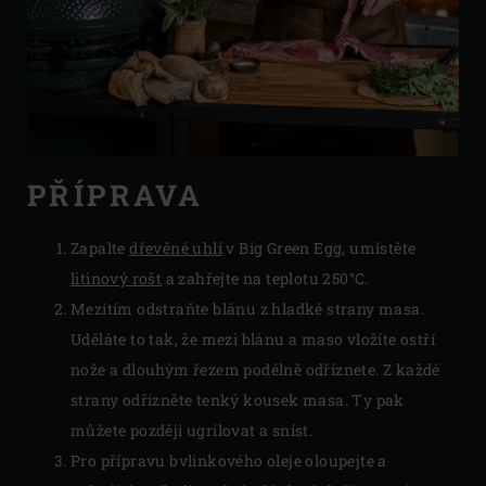
PŘÍPRAVA
Zapalte
dřevěné uhlí
v Big Green Egg, umístěte
litinový rošt
a zahřejte na teplotu 250°C.
Mezitím odstraňte blánu z hladké strany masa.
Uděláte to tak, že mezi blánu a maso vložíte ostří
nože a dlouhým řezem podélně odříznete. Z každé
strany odřízněte tenký kousek masa. Ty pak
můžete později ugrilovat a sníst.
Pro přípravu bvlinkového oleje oloupejte a