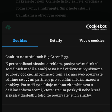
nakrájejte cibuli. Otrhejte lístky šalvěje, oregána a
rozmarýnu, a nakrájejte. Smíchejte cibuli s
bylinkami a olivovým olejem.
VAŘENÍ
Souhlas
Detaily
Více o cookies
Položte maso na rošt a nechte přibližně 2 minuty
grilovat. Otočte o devadesát stupňů a grilujte další 2
Cookies na stránkách Big Green Egg.
minuty, abyste na mase vytvořili pěkný grilovací
K personalizaci obsahu a reklam, poskytování funkcí
vzorek.
sociálních médií a analýze naší návštěvnosti využíváme
Maso otočte a stejně tak 2 x 2 minuty grilujte i z
soubory cookie. Informace o tom, jak náš web používáte,
sdílíme se svými partnery pro sociální média, inzerci a
druhé strany. Teplota uvnitř masa pro steak
analýzy. Partneři tyto údaje mohou zkombinovat s
medium-rare je 53°C. Snadno ji změříte pomocí
dalšími informacemi, které jste jim poskytli nebo které
digitálního teploměru
. Jakmile dosáhnete uvnitř
získali v důsledku toho, že používáte jejich služby.
masa požadované teploty, vytáhněte maso z EGG a
přikryjte alobalem. Takto nechte přibližně 6 minut
Výběr