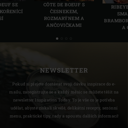
OEUF SE
CÔTE DE BOEUF S
RIBEY
KOŘENÍCÍ
ČESNEKEM,
SMA
SÍ
ROZMARÝNEM A
BRAMBOR
ANČOVIČKAMI
A 
NEWSLETTER
Pokud si přejete dostávat svoji dávku inspirace do e-
mailu, zaregistrujte se a každý měsíc se můžete těšit na
newsletter Inspiration Today. To je vše co je potřeba
udělat, abyste získali skvělé, delikátní recepty, sezónní
menu, praktické tipy, rady a spoustu dalších informací!