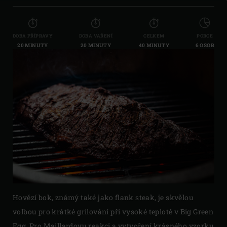
DOBA PŘÍPRAVY
DOBA VAŘENÍ
CELKEM
PORCE
20 MINUTY
20 MINUTY
40 MINUTY
6 OSOB
Hovězí bok, známý také jako flank steak, je skvělou
volbou pro krátké grilování při vysoké teplotě v Big Green
Egg. Pro Maillardovu reakci a vytvoření krásného vzorku