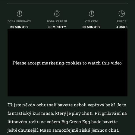
DOBA PŘÍPRAVY
DOBA VAŘENÍ
CELKEM
PORCE
20 MINUTY
30 MINUTY
50 MINUTY
4 OSOB
Please
accept marketing-cookies
to watch this video
Už jste někdy ochutnali bavette neboli vepřový bok? Je to
fantastický kus masa, který je plný chuti. Při grilování na
litinovém roštu ve vašem Big Green Egg bude bavette
ještě chutnější. Maso samozřejmě získá jemnou chuť,