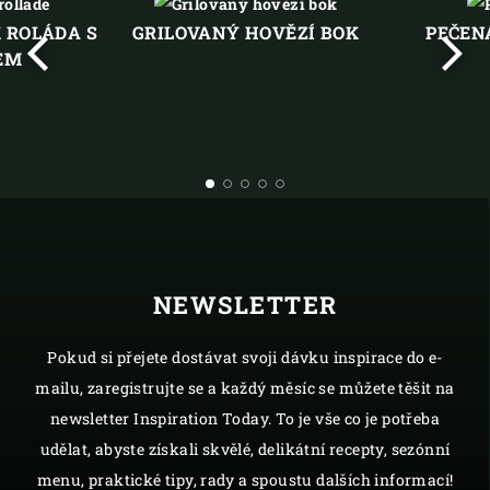
 ROLÁDA S
GRILOVANÝ HOVĚZÍ BOK
PEČEN
EM
Předchozí
Další
NEWSLETTER
Pokud si přejete dostávat svoji dávku inspirace do e-
mailu, zaregistrujte se a každý měsíc se můžete těšit na
newsletter Inspiration Today. To je vše co je potřeba
udělat, abyste získali skvělé, delikátní recepty, sezónní
menu, praktické tipy, rady a spoustu dalších informací!