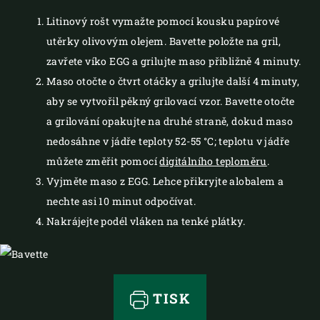
Litinový rošt vymažte pomocí kousku papírové
utěrky olivovým olejem. Bavette položte na gril,
zavřete víko EGG a grilujte maso přibližně 4 minuty.
Maso otočte o čtvrt otáčky a grilujte další 4 minuty,
aby se vytvořil pěkný grilovací vzor. Bavette otočte
a grilování opakujte na druhé straně, dokud maso
nedosáhne v jádře teploty 52-55 °C; teplotu v jádře
můžete změřit pomocí
digitálního teploměru
.
Vyjměte maso z EGG. Lehce přikryjte alobalem a
nechte asi 10 minut odpočívat.
Nakrájejte podél vláken na tenké plátky.
TISK