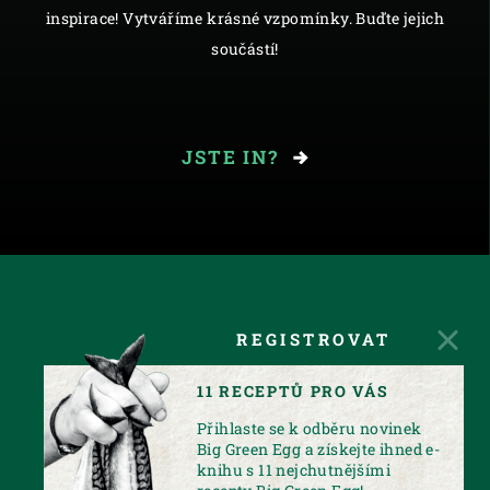
inspirace! Vytváříme krásné vzpomínky. Buďte jejich
součástí!
JSTE IN?
REGISTROVAT
11 RECEPTŮ PRO VÁS
Přihlaste se k odběru novinek
Big Green Egg a získejte ihned e-
knihu s 11 nejchutnějšími