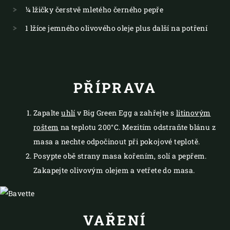
¼ lžičky čerstvě mletého černého pepře
1 lžíce jemného olivového oleje plus další na potření
PŘÍPRAVA
Zapalte
uhlí
v Big Green Egg a zahřejte s
litinovým
roštem
na teplotu 200°C. Mezitím odstraňte blánu z
masa a nechte odpočinout při pokojové teplotě.
Posypte obě strany masa kořením, solí a pepřem.
Zakapejte olivovým olejem a vetřete do masa.
VAŘENÍ