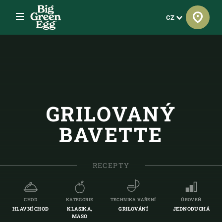
Menu
Jazyk
CZ
GRILOVANÝ
BAVETTE
RECEPTY
CHOD
KATEGORIE
TECHNIKA VAŘENÍ
ÚROVEŇ
HLAVNÍ CHOD
KLASIKA,
GRILOVÁNÍ
JEDNODUCHÁ
MASO