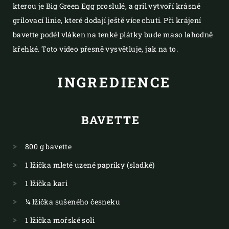
kterou je Big Green Egg proslulé, a gril vytvoří krásné
grilovací linie, které dodají ještě více chuti. Při krájení
bavette podél vláken na tenké plátky bude maso lahodně
křehké. Toto video přesně vysvětluje, jak na to.
INGREDIENCE
BAVETTE
800 g bavette
1 lžička mleté uzené papriky (sladké)
1 lžička kari
¼ lžička sušeného česneku
1 lžička mořské soli