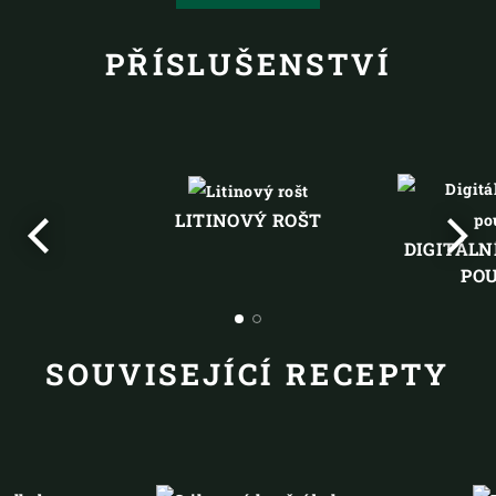
PŘÍSLUŠENSTVÍ
LITINOVÝ ROŠT
DIGITÁLN
PO
Předchozí
Další
SOUVISEJÍCÍ RECEPTY