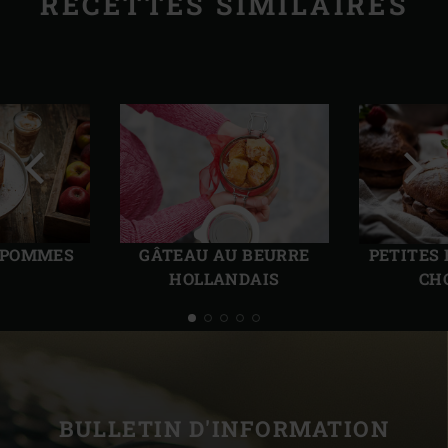
RECETTES SIMILAIRES
Diapo
Diap
précédente
suiv
 POMMES
GÂTEAU AU BEURRE
PETITES
HOLLANDAIS
CH
BULLETIN D'INFORMATION