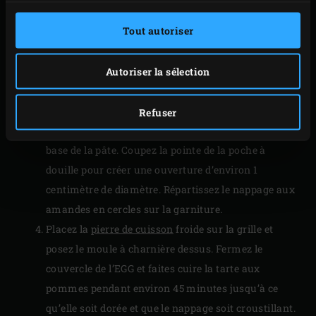
acier inoxydable
posés à l’intérieur, à une
Tout autoriser
température de 200 °C.
Entre-temps, graissez un moule à charnière (Ø 18
cm) avec du beurre. Sur un plan de travail fariné,
Autoriser la sélection
étalez la pâte sur une épaisseur d’environ 5
millimètres et tapissez le moule.
Refuser
Étalez la garniture en une couche régulière sur la
base de la pâte. Coupez la pointe de la poche à
douille pour créer une ouverture d’environ 1
centimètre de diamètre. Répartissez le nappage aux
amandes en cercles sur la garniture.
Placez la
pierre de cuisson
froide sur la grille et
posez le moule à charnière dessus. Fermez le
couvercle de l’EGG et faites cuire la tarte aux
pommes pendant environ 45 minutes jusqu’à ce
qu’elle soit dorée et que le nappage soit croustillant.