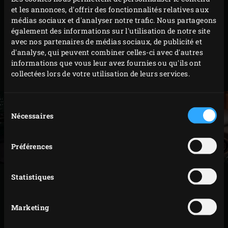
d’environ 2 centimètres. Mélangez-les avec les
et les annonces, d'offrir des fonctionnalités relatives aux
raisins secs dans le reste de la garniture.
médias sociaux et d'analyser notre trafic. Nous partageons
également des informations sur l'utilisation de notre site
Pour le nappage, battez l’œuf, pesez 40 g et ajoutez-
avec nos partenaires de médias sociaux, de publicité et
le dans un bol avec la pâte d’amande. Mélangez à
d'analyse, qui peuvent combiner celles-ci avec d'autres
l’aide d’un fouet et versez ce mélange dans une
informations que vous leur avez fournies ou qu'ils ont
collectées lors de votre utilisation de leurs services.
poche à douille.
Sélection
Nécessaires
du
consentement
Préférences
Statistiques
PRÉPARATION
Marketing
Allumez le
charbon de bois
dans le Big Green Egg et
faites chauffer, avec le
convEGGtor
et la
grille en