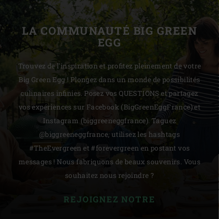
LA COMMUNAUTÉ BIG GREEN
EGG
Trouvez de l'inspiration et profitez pleinement de votre
Big Green Egg ! Plongez dans un monde de possibilités
culinaires infinies. Posez vos QUESTIONS et partagez
vos expériences sur Facebook (BigGreenEggFrance) et
Instagram (biggreeneggfrance). Taguez
@biggreeneggfrance, utilisez les hashtags
#TheEvergreen et #forevergreen en postant vos
messages ! Nous fabriquons de beaux souvenirs. Vous
souhaitez nous rejoindre ?
REJOIGNEZ NOTRE