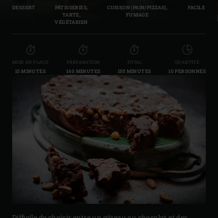
DESSERT
PÂTISSERIES,
CUISSON (PAIN/PIZZAS),
FACILE
TARTE,
FUMAGE
VÉGÉTARIEN
MISE EN PLACE
PRÉPARATION
TOTAL
QUANTITÉ
15 MINUTES
140 MINUTES
155 MINUTES
10 PERSONNES
Difficile de choisir entre un gâteau au chocolat et des