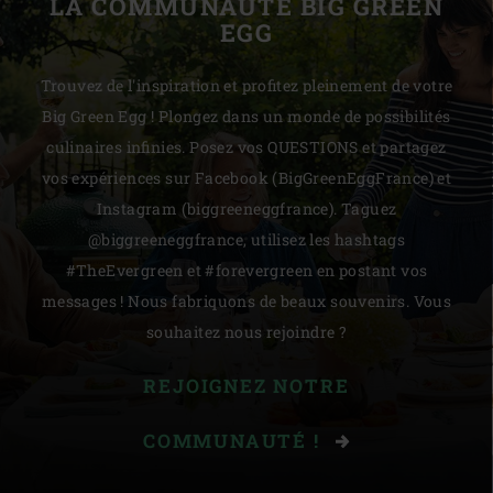
LA COMMUNAUTÉ BIG GREEN
EGG
Trouvez de l'inspiration et profitez pleinement de votre
Big Green Egg ! Plongez dans un monde de possibilités
culinaires infinies. Posez vos QUESTIONS et partagez
vos expériences sur Facebook (BigGreenEggFrance) et
Instagram (biggreeneggfrance). Taguez
@biggreeneggfrance, utilisez les hashtags
#TheEvergreen et #forevergreen en postant vos
messages ! Nous fabriquons de beaux souvenirs. Vous
souhaitez nous rejoindre ?
REJOIGNEZ NOTRE
COMMUNAUTÉ !