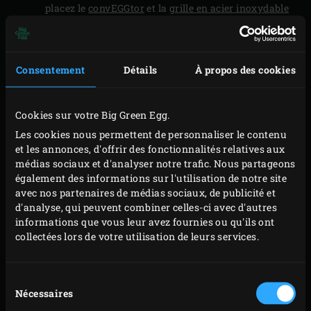
placez le
convEGGtor
et la
grille en acier inoxydable
dans l’EGG. Placez le couvercle contenant le
mélange de noix sur la grille, fermez le couvercle de
l’EGG et faites fumer les noix pendant environ 15
Consentement
Détails
À propos des cookies
minutes. La mise en place du convEGGtor permettra
d’abaisser la température de l’EGG à environ 110 °C,
Cookies sur votre Big Green Egg.
c’est le but recherché.
Les cookies nous permettent de personnaliser le contenu
Pendant ce temps, pour la pâte, mettez le beurre, les
et les annonces, d'offrir des fonctionnalités relatives aux
médias sociaux et d'analyser notre trafic. Nous partageons
pépites de chocolat et la poudre de cacao dans la
également des informations sur l'utilisation de notre site
cocotte. Retirez de l’EGG le couvercle avec les noix
avec nos partenaires de médias sociaux, de publicité et
fumées et versez-les dans un plat. Placez la cocotte
d'analyse, qui peuvent combiner celles-ci avec d'autres
informations que vous leur avez fournies ou qu'ils ont
sur la grille et refermez le couvercle de l’EGG. Portez
collectées lors de votre utilisation de leurs services.
la température à 150 °C pendant que le beurre et le
chocolat fondent. Pendant ce temps, fouettez les
Sélection
œufs avec le sucre dans un robot jusqu’à ce que le
Nécessaires
du
tout blanchisse.
consentement