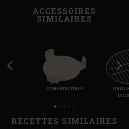
ACCESSOIRES
SIMILAIRES
Diapo
Diap
précédente
suiv
CONVEGGTOR®
GRILL
INO
RECETTES SIMILAIRES