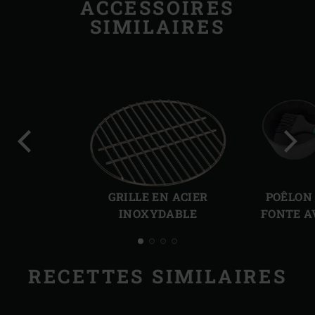
ACCESSOIRES
SIMILAIRES
Diapo
Diap
précédente
suiv
GRILLE EN ACIER
POÊLON
INOXYDABLE
FONTE A
RECETTES SIMILAIRES