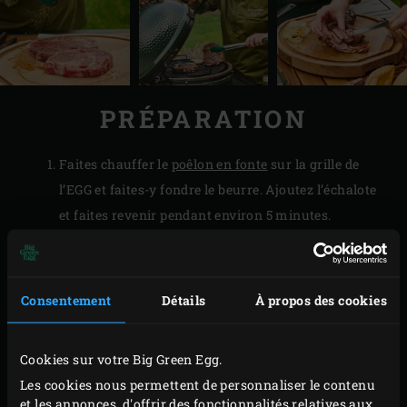
PRÉPARATION
Faites chauffer le
poêlon en fonte
sur la grille de
l’EGG et faites-y fondre le beurre. Ajoutez l’échalote
et faites revenir pendant environ 5 minutes.
Incorporez la farine et laissez cuire pendant environ
5 minutes.
Versez le lait dans le poêlon et mélangez jusqu’à
Consentement
Détails
À propos des cookies
obtention d’un mélange homogène. Ajoutez petit à
petit les cubes de cheddar et remuez jusqu’à ce
Cookies sur votre Big Green Egg.
qu’ils soient bien fondus. Fermez le couvercle de
Les cookies nous permettent de personnaliser le contenu
l’EGG après chaque manipulation.
et les annonces, d'offrir des fonctionnalités relatives aux