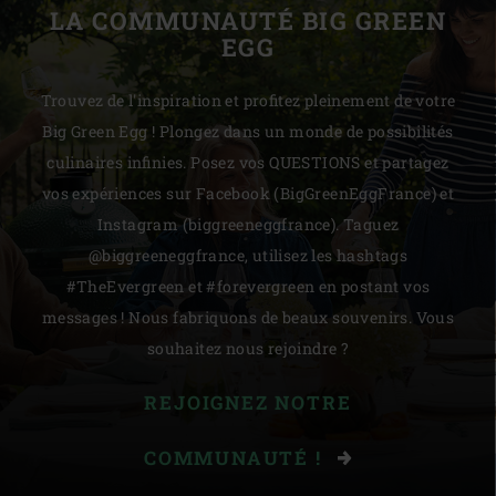
LA COMMUNAUTÉ BIG GREEN
EGG
Trouvez de l'inspiration et profitez pleinement de votre
Big Green Egg ! Plongez dans un monde de possibilités
culinaires infinies. Posez vos QUESTIONS et partagez
vos expériences sur Facebook (BigGreenEggFrance) et
Instagram (biggreeneggfrance). Taguez
@biggreeneggfrance, utilisez les hashtags
#TheEvergreen et #forevergreen en postant vos
messages ! Nous fabriquons de beaux souvenirs. Vous
souhaitez nous rejoindre ?
REJOIGNEZ NOTRE
COMMUNAUTÉ !