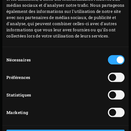
Sortez le poêlon contenant la sauce de l’EGG et
médias sociaux et d'analyser notre trafic. Nous partageons
également des informations sur l'utilisation de notre site
réservez-le. Retirez la grille et placez la
grille en
avec nos partenaires de médias sociaux, de publicité et
fonte
dans l’EGG. Préchauffez la grille pendant au
d'analyse, qui peuvent combiner celles-ci avec d'autres
moins 10 minutes et, pendant ce temps, portez la
informations que vous leur avez fournies ou qu'ils ont
collectées lors de votre utilisation de leurs services.
température du kamado à 220 °C.
Arrosez les entrecôtes d’huile d’olive et frottez
uniformément sur la viande. Saupoudrez de poivre
Sélection
Nécessaires
du
fraîchement moulu et de sel à convenance.
consentement
Épluchez l’oignon et coupez-le en tranches
d’environ 1 centimètre et demi d’épaisseur.
Préférences
Placez les entrecôtes sur la grille et faites-les griller
pendant environ 2 minutes. Faites pivoter les
Statistiques
entrecôtes d’un quart de tour et laissez-les griller
pendant 2 minutes supplémentaires. Retournez les
Marketing
entrecôtes et faites-les griller pendant encore 2 x 2
minutes de ce côté jusqu’à ce que la viande atteigne