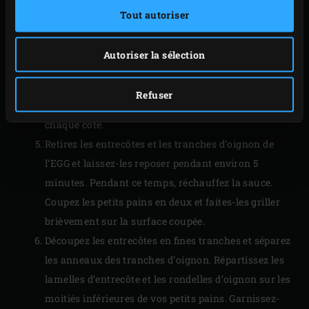
une température à cœur d’environ 52 °C pour une
Tout autoriser
cuisson saignante/à point. Vous pouvez mesurer
cette température à l’aide d’un
thermomètre à
Autoriser la sélection
lecture instantanée
. Pendant que vous faites griller
la viande, placez les tranches d’oignon sur la grille
Refuser
et faites-les griller pendant environ 1 minute de
chaque côté.
Retirez les entrecôtes et les tranches d’oignon de
l’EGG et laissez-les reposer pendant environ 5
minutes. Pendant ce temps, réchauffez la sauce.
Coupez les petits pains en deux et faites-les griller
brièvement sur la surface coupée.
Découpez les entrecôtes en fines tranches et séparez
les anneaux des tranches d’oignon. Répartissez les
lamelles d’entrecôte et les rondelles d’oignon sur les
moitiés inférieures de vos petits pains. Garnissez-