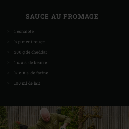
SAUCE AU FROMAGE
1 échalote
½ piment rouge
200 g de cheddar
1 c. à s. de beurre
½ c. à s. de farine
100 ml de lait