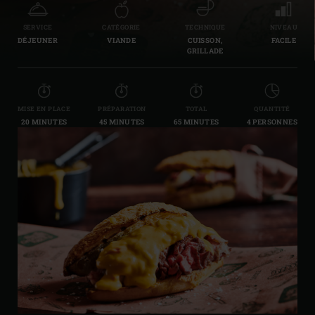
SERVICE
CATÉGORIE
TECHNIQUE
NIVEAU
DÉJEUNER
VIANDE
CUISSON,
FACILE
GRILLADE
MISE EN PLACE
PRÉPARATION
TOTAL
QUANTITÉ
20 MINUTES
45 MINUTES
65 MINUTES
4 PERSONNES