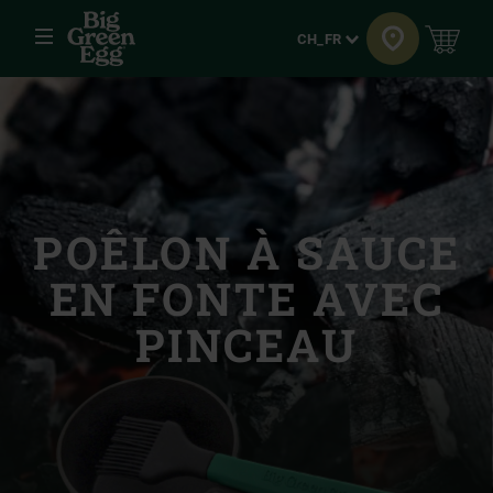
Menu
Langue
CH_FR
POÊLON À SAUCE
EN FONTE AVEC
PINCEAU