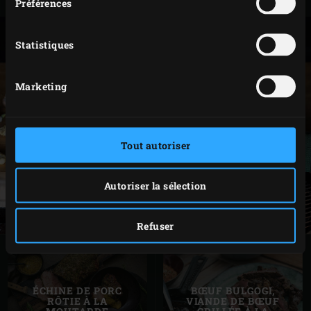
Code
127822
Préférences
Statistiques
Marketing
Tout autoriser
Autoriser la sélection
Refuser
ÉCHINE DE PORC
BŒUF BULGOGI,
RÔTIE À LA
VIANDE DE BŒUF