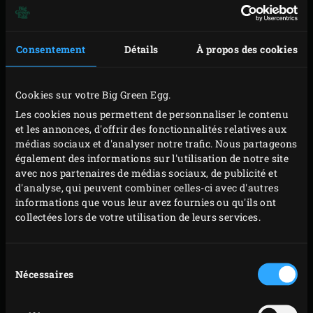
parfaitement dans la poignée de la casserole afin de ne
pas risquer de faire de tâches sur la nappe. N’oubliez pas
Consentement
Détails
À propos des cookies
de le retirer avant de poser la casserole dans l’EGG !
Que vous ayez besoin de beurre fondu pour napper vos
Cookies sur votre Big Green Egg.
épis de maïs, d’une petite marinade au miel pour
Les cookies nous permettent de personnaliser le contenu
accompagner du poulet ou d’une sauce au cidre et aux
et les annonces, d'offrir des fonctionnalités relatives aux
médias sociaux et d'analyser notre trafic. Nous partageons
pommes pour votre plat de porc : la casserole à sauce en
également des informations sur l'utilisation de notre site
fonte avec pinceau (Cast Iron Sauce Pot with Basting
avec nos partenaires de médias sociaux, de publicité et
Brush) à badigeonner se tient à votre service ! Et comme
d'analyse, qui peuvent combiner celles-ci avec d'autres
informations que vous leur avez fournies ou qu'ils ont
la fonte retient particulièrement bien la chaleur, vos
collectées lors de votre utilisation de leurs services.
sauces restent chaudes longtemps, même après avoir
passé un moment sur la table. Le pinceau est pour sa part
Sélection
fabriqué en silicone, une matière reconnue pour sa
Nécessaires
du
longue durée de vie.
consentement