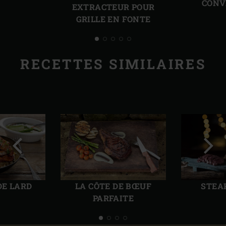
CONV
EXTRACTEUR POUR
GRILLE EN FONTE
RECETTES SIMILAIRES
Diapo
Diap
précédente
suiv
DE LARD
LA CÔTE DE BŒUF
STEA
PARFAITE