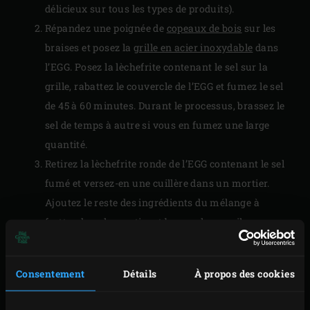
délicieux sur tous les types de produits).
Répandez une poignée de
copeaux de bois
sur les
braises et posez la
grille en acier inoxydable
dans
l’EGG. Posez la lèchefrite contenant le sel sur la
grille, rabattez le couvercle de l’EGG et fumez le sel
de 45 à 60 minutes. Durant le processus, brassez le
sel de temps à autre si vous en fumez une large
quantité.
Retirez la lèchefrite ronde de l’EGG contenant le sel
fumé et versez-en une cuillère dans un mortier.
Ajoutez le reste des ingrédients du mélange à
frotter dans le mortier et broyez-les au pilon en
prenant soin de bien les mélanger.
Soulevez la grille pour la sortir de l’EGG, posez le
Consentement
Détails
À propos des cookies
convEGGtor
et replacez la grille. Faites monter la
température de l’EGG à 120 °C. Détachez le bord