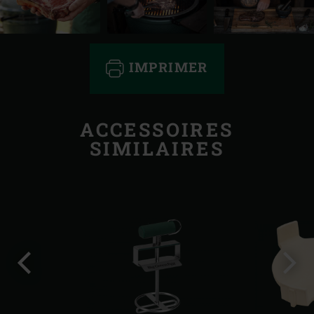
IMPRIMER
ACCESSOIRES
SIMILAIRES
Diapo
Diap
précédente
suiv