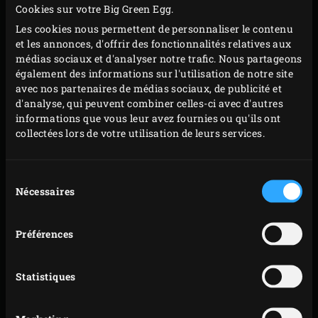
Cookies sur votre Big Green Egg.
graisseux de la côte de bœuf avant de l’inciser en
Les cookies nous permettent de personnaliser le contenu
croix. Posez le petit morceau de gras 1 à 2 minutes
et les annonces, d'offrir des fonctionnalités relatives aux
sur la grille de l’EGG pour le faire fondre légèrement.
médias sociaux et d'analyser notre trafic. Nous partageons
Graissez la grille avec, posez la côte de bœuf sur la
également des informations sur l'utilisation de notre site
avec nos partenaires de médias sociaux, de publicité et
grille et placez le morceau de gras sur la viande.
d'analyse, qui peuvent combiner celles-ci avec d'autres
Rabattez le couvercle de l’EGG et faites cuire la
informations que vous leur avez fournies ou qu'ils ont
viande lentement pendant 30 minutes.
collectées lors de votre utilisation de leurs services.
Retirez le morceau de gras, retournez la viande et
reposez le gras dessus pour que la viande
Sélection
s’imprègne bien de toutes ses saveurs. Fermez le
Nécessaires
du
consentement
couvercle et laissez mijoter la viande jusqu’à ce que
la température à cœur atteigne 46 °C ; la cuisson de
Préférences
la viande se situe alors entre saignante et à point. Le
thermomètre numérique à lecture instantanée
Statistiques
vous permettra de contrôler la température.
Sortez la viande de l’EGG, recouvrez-la d’une feuille