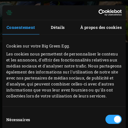
Consentement
Détails
À propos des cookies
Cookies sur votre Big Green Egg.
PRÉPARATION
Les cookies nous permettent de personnaliser le contenu
et les annonces, d'offrir des fonctionnalités relatives aux
médias sociaux et d'analyser notre trafic. Nous partageons
Faites fondre le beurre dans la sauteuse. Ajoutez la
également des informations sur l'utilisation de notre site
viande hachée et faites-la revenir jusqu’à ce qu’elle
avec nos partenaires de médias sociaux, de publicité et
se détache et soit bien cuite.
d'analyse, qui peuvent combiner celles-ci avec d'autres
informations que vous leur avez fournies ou qu'ils ont
Ajoutez les oignons et l’ail à ce hachis et faites
collectées lors de votre utilisation de leurs services.
revenir jusqu’à ce que l’oignon soit translucide.
Incorporez les épices et le concentré de tomates au
Sélection
mélange de viande hachée et faites cuire pendant
Nécessaires
du
environ 3 minutes pour désacidifier le concentré.
consentement