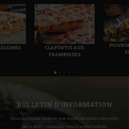
Diapo
Diap
précédente
suiv
POIVRO
 LÉGUMES
CLAFOUTIS AUX
F
FRAMBOISES
BULLETIN D'INFORMATION
Vous souhaitez recevoir nos toutes dernières nouvelles
par e-mail ? Abonnez-vous à notre bulletin