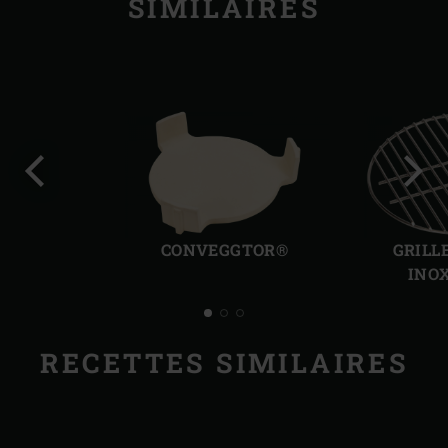
SIMILAIRES
Diapo
Diap
précédente
suiv
CONVEGGTOR®
GRILL
INO
RECETTES SIMILAIRES