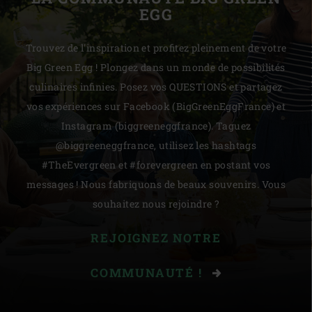
EGG
Trouvez de l'inspiration et profitez pleinement de votre
Big Green Egg ! Plongez dans un monde de possibilités
culinaires infinies. Posez vos QUESTIONS et partagez
vos expériences sur Facebook (BigGreenEggFrance) et
Instagram (biggreeneggfrance). Taguez
@biggreeneggfrance, utilisez les hashtags
#TheEvergreen et #forevergreen en postant vos
messages ! Nous fabriquons de beaux souvenirs. Vous
souhaitez nous rejoindre ?
REJOIGNEZ NOTRE
COMMUNAUTÉ !