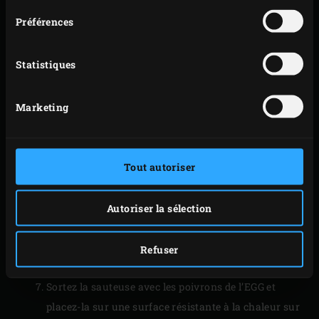
Incorporez la farine et laissez cuire pendant environ
Préférences
2 minutes.
Ajoutez le jus de tomate, le maïs et les haricots
Statistiques
rouges dans la sauteuse, salez et poivrez à
convenance et mélangez bien. Versez cette farce
Marketing
dans un saladier et nettoyez la sauteuse.
Remplissez les poivrons de farce puis placez-les
dans la sauteuse. Déchirez la mozzarella en
morceaux et répartissez-la sur les poivrons.
Tout autoriser
Remettez les chapeaux sur les poivrons. Retirez la
grille, placez le convEGGtor dans l’EGG puis
Autoriser la sélection
remettez la grille en place. Placez la sauteuse sur la
grille, fermez le couvercle de l’EGG et faites rôtir les
Refuser
poivrons farcis pendant environ 25 minutes.
Sortez la sauteuse avec les poivrons de l’EGG et
placez-la sur une surface résistante à la chaleur sur