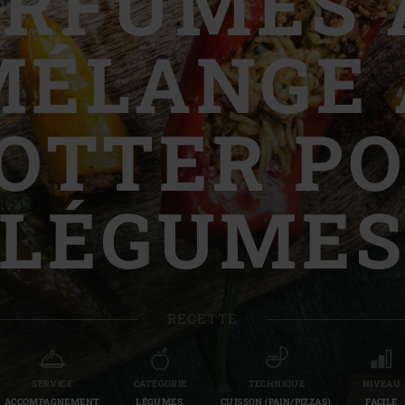
ARFUMÉS 
Slovenia | Slovenija
MÉLANGE 
Spain | España
Sweden | Sverige
OTTER P
Switzerland (French) 
Switzerland | Schwei
LÉGUME
Turkey | Türkiye
RECETTE
SERVICE
CATÉGORIE
TECHNIQUE
NIVEAU
ACCOMPAGNEMENT
LÉGUMES,
CUISSON (PAIN/PIZZAS),
FACILE