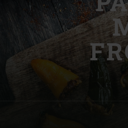
P
Denmark | Danmark
Estonia | Eesti
Finland | Suomi
FR
France | France
Germany | Deutschland
Greece | Ελλάδα
Hungary | Magyarország