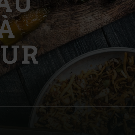
AU
À
OUR
| Schweiz (Français)
z
S