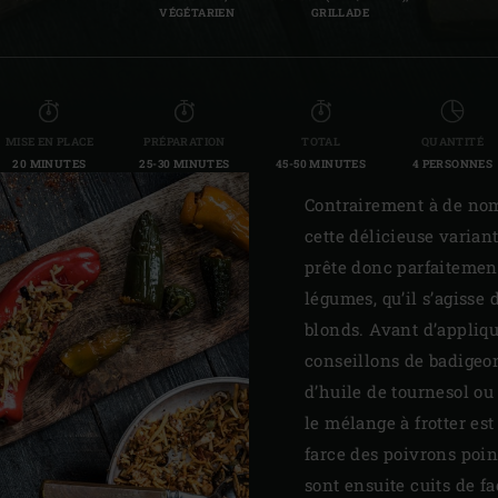
VÉGÉTARIEN
GRILLADE
MISE EN PLACE
PRÉPARATION
TOTAL
QUANTITÉ
20 MINUTES
25-30 MINUTES
45-50 MINUTES
4 PERSONNES
Contrairement à de nom
cette délicieuse varian
prête donc parfaitement
légumes, qu’il s’agisse
blonds. Avant d’appliqu
conseillons de badigeo
d’huile de tournesol ou 
le mélange à frotter est
farce des poivrons poin
sont ensuite cuits de f