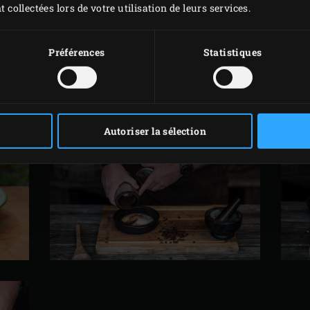
t collectées lors de votre utilisation de leurs services.
rcle de l’EGG et laissez les poivrons rôtir 20 à 25 minutes.
Préférences
Statistiques
 les
ts
Autoriser la sélection