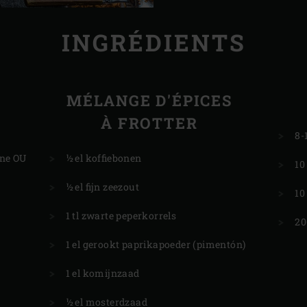
INGRÉDIENTS
MÉLANGE D'ÉPICES
À FROTTER
8-
nne OU
½ el koffiebonen
10
½ el fijn zeezout
10
1 tl zwarte peperkorrels
20
1 el gerookt paprikapoeder (pimentón)
1 el komijnzaad
½ el mosterdzaad