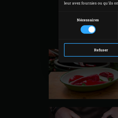
leur avez fournies ou qu'ils on
de l’EGG. Rabattez le couve
Conseil
Sélection
du
Nécessaires
consentement
Vous pouvez remplacer
poivrons par des pimen
jalapeño.
Refuser