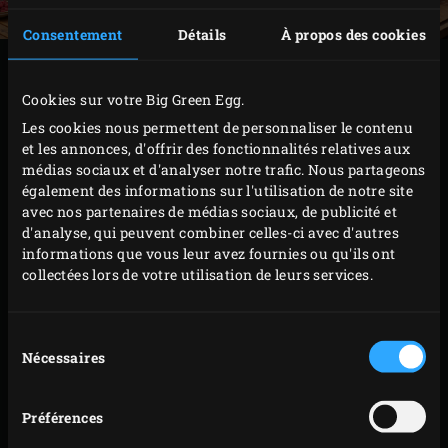
Consentement
Détails
À propos des cookies
PRÉPARATION
Cookies sur votre Big Green Egg.
Allumez le
charbon de bois
dans le Big Green Egg et
Les cookies nous permettent de personnaliser le contenu
et les annonces, d'offrir des fonctionnalités relatives aux
faites-le chauffer à 180 °C avec le
convEGGtor
et la
médias sociaux et d'analyser notre trafic. Nous partageons
grille en acier inoxydable
en place à l’intérieur.
également des informations sur l'utilisation de notre site
Pendant ce temps, graissez la
sauteuse en fonte
(Ø
avec nos partenaires de médias sociaux, de publicité et
d'analyse, qui peuvent combiner celles-ci avec d'autres
26 cm) avec du beurre et saupoudrez-la de farine.
informations que vous leur avez fournies ou qu'ils ont
Retirez la farine excédentaire.
collectées lors de votre utilisation de leurs services.
Étalez la pâte sur un plan de travail fariné jusqu’à
ce qu’elle soit presque assez grande pour tapisser le
Sélection
fond de la sauteuse. Placez la pâte dans ce moule et
Nécessaires
du
pressez-la avec les doigts pour l’étaler encore un
consentement
peu, de manière à ce que le fond et le bord de la
Préférences
sauteuse soient complètement recouverts.