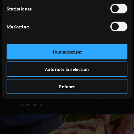
Pour la pâte, tamisez deux fois la farine. Battez les
Statistiques
œufs dans un saladier et ajoutez le sucre cristallisé
tout en fouettant. Incorporez petit à petit le lait puis
Marketing
la farine pour obtenir une pâte homogène.
Versez cet appareil dans la sauteuse et répartissez
les framboises sur le dessus. Placez la sauteuse sur
Tout autoriser
la grille, fermez le couvercle de l’EGG et faites cuire
le clafoutis pendant environ 45 minutes jusqu’à ce
Autoriser la sélection
qu’il soit cuit et doré.
Sortez le clafoutis de votre Big Green Egg. Laissez-le
Refuser
refroidir jusqu’à ce qu’il soit tiède.
Saupoudrez de sucre glace puis découpez-le en
jolies parts.