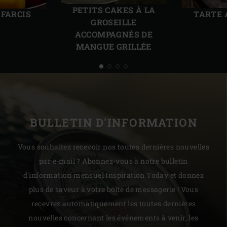
précédente
suiv
PETITS CAKES À LA
 FARCIS
TARTE 
GROSEILLE
ACCOMPAGNÉS DE
MANGUE GRILLÉE
BULLETIN D'INFORMATION
Vous souhaitez recevoir nos toutes dernières nouvelles
par e-mail ? Abonnez-vous à notre bulletin
d'information mensuel Inspiration Today et donnez
plus de saveur à votre boîte de messagerie ! Vous
recevrez automatiquement les toutes dernières
nouvelles concernant les événements à venir, les