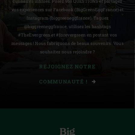
culinaires infinies. Posez vos QUESTIONS et partagez
vos expériences sur Facebook (BigGreenEggFrance) et
Instagram (biggreeneggfrance). Taguez
@biggreeneggfrance, utilisez les hashtags
#TheEvergreen et #forevergreen en postant vos
messages ! Nous fabriquons de beaux souvenirs. Vous
souhaitez nous rejoindre ?
REJOIGNEZ NOTRE
COMMUNAUTÉ !