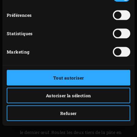
consentement
mélange de viande que vous avez préparé, les
morceaux de figues, les baies de genièvre et la sauge
Préférences
au mélange de viande de base. Assaisonnez
généreusement avec du poivre noir et mélangez
Statistiques
bien le tout. Conservez 1 heure au réfrigérateur
dans un plat couvert de sorte que les saveurs soient
Marketing
bien absorbées.
Dans l’intervalle, coupez le beurre en petits
morceaux pour la pâte de croûte. Versez-le dans un
Tout autoriser
bol avec les autres ingrédients pour la pâte et
mélangez pour obtenir une pâte de bonne
Autoriser la sélection
consistance. Conservez-la dans du film alimentaire
et placez-la 30 minutes au minimum au
Refuser
réfrigérateur.
Graissez un moule d’un diamètre de 23 cm et battez
le dernier œuf. Roulez les deux tiers de la pâte en