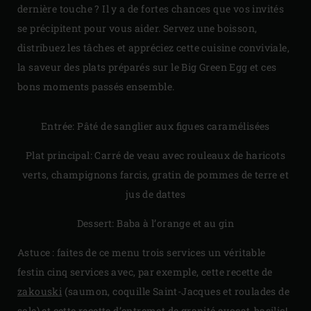
dernière touche ? Il y a de fortes chances que vos invités
se précipitent pour vous aider. Servez une boisson,
distribuez les tâches et appréciez cette cuisine conviviale,
la saveur des plats préparés sur le Big Green Egg et ces
bons moments passés ensemble.
Entrée: Pâté de sanglier aux figues caramélisées
Plat principal: Carré de veau avec rouleaux de haricots
verts, champignons farcis, gratin de pommes de terre et
jus de dattes
Dessert: Baba à l’orange et au gin
Astuce : faites de ce menu trois services un véritable
festin cinq services avec, par exemple, cette recette de
zakouski
(saumon, coquille Saint-Jacques et roulades de
sole) et cette recette d’entremet
de granité avocat-basilic
!