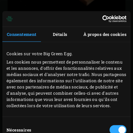
Consentement
Détails
À propos des cookies
PÂTÉ DE SANGLIER (LA
VEILLE)
Cookies sur votre Big Green Egg.
Les cookies nous permettent de personnaliser le contenu
Découpez en fins morceaux le collier de sanglier, le
et les annonces, d'offrir des fonctionnalités relatives aux
lard et le foie de porc (ou demandez au boucher de
médias sociaux et d'analyser notre trafic. Nous partageons
le passer dans une grille de hachoir de 8 mm) et
également des informations sur l'utilisation de notre site
avec nos partenaires de médias sociaux, de publicité et
mélangez le tout. Ajoutez deux œufs à un tiers du
d'analyse, qui peuvent combiner celles-ci avec d'autres
mélange de viande, ainsi que le cognac et le sel, et
informations que vous leur avez fournies ou qu'ils ont
mixez dans un robot pour obtenir une consistance
collectées lors de votre utilisation de leurs services.
lisse. Coupez les tiges des figues sèches et coupez
les figues en petits morceaux. Hachez finement les
Sélection
baies de genièvre et les feuilles de sauge. Ajoutez le
Nécessaires
du