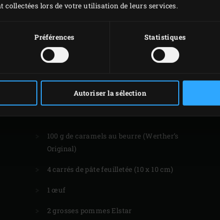
2 
t collectées lors de votre utilisation de leurs services.
5 
Préférences
Statistiques
Autoriser la sélection
POMME CUITE
100 g de caramels au beurre (Werther’s
Original)
4 carrés de pâte feuilletée (10 x 10 cm)
1 œuf
2 grosses pommes Elstar