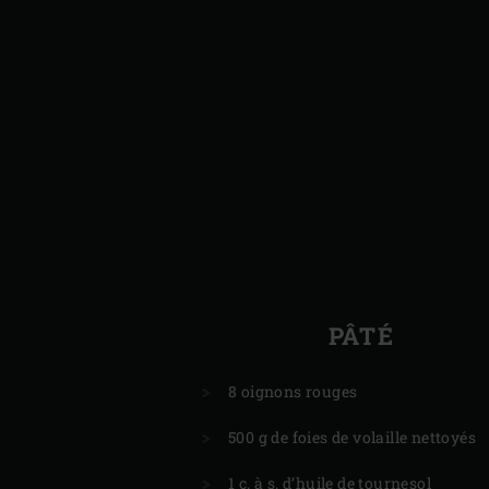
PÂTÉ
8 oignons rouges
500 g de foies de volaille nettoyés
1 c. à s. d’huile de tournesol