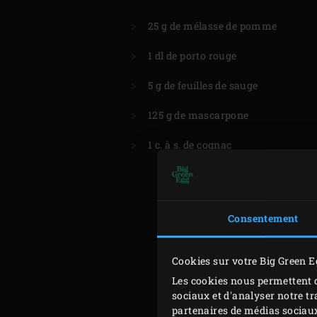
25 g de mélasse de pomme
1 dl de porto rouge
5 g de feuilles de sauge
125 g de mascarpone
1 c. à s. de cognac
Consentement
Cookies sur votre Big Green E
Les cookies nous permettent d
sociaux et d'analyser notre tr
partenaires de médias sociaux