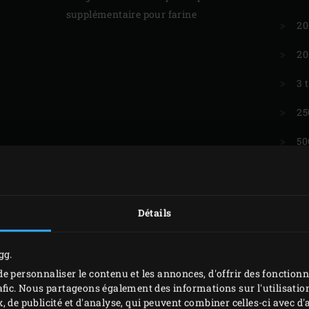
supplémentaire pour farine
20
20
3 
25
50
1 
2 
Détails
1 
gg.
1 
e personnaliser le contenu et les annonces, d'offrir des fonctionn
5 
afic. Nous partageons également des informations sur l'utilisation
, de publicité et d'analyse, qui peuvent combiner celles-ci avec 