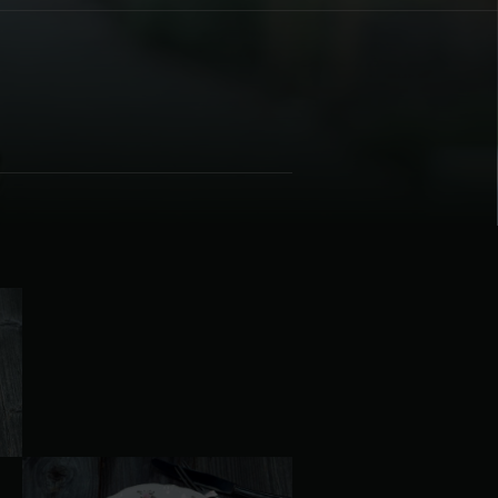
| Schweiz (Français)
z