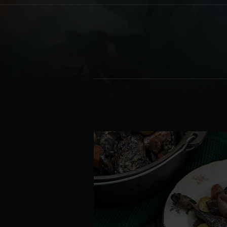
Denmark | Danmark
Estonia | Eesti
Finland | Suomi
France | France
Germany | Deutschland
Greece | Ελλάδα
Hungary | Magyarország