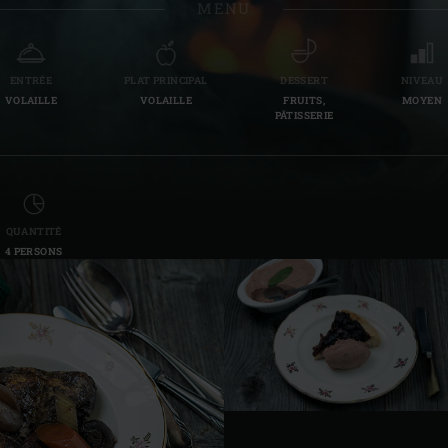
MENU
Slovenia | Slovenija
Spain | España
ENTRÉE
PLAT PRINCIPAL
DESSERT
NIVEAU
VOLAILLE
VOLAILLE
FRUITS,
MOYEN
Sweden | Sverige
PÂTISSERIE
Switzerland (French) 
Switzerland | Schwei
QUANTITÉ
Turkey | Türkiye
4 PERSONS