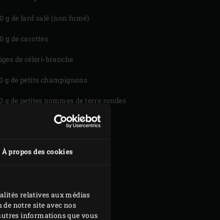
0 g de lard salé (non fumé)
0 g de carottes
tiges de céleri-branche
0 g de petits champignons
0 g de petites pommes de terre rondes
gros oignon rouge
petites gousses d’ail
À propos des cookies
bouteille de Pinot Noir
dl de cognac
alités relatives aux médias
dl de bouillon de volaille
 de notre site avec nos
d'autres informations que vous