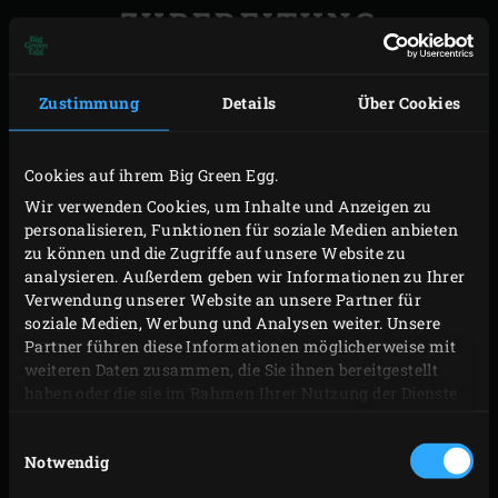
ZUBEREITUNG
Die Holzkohle im Big Green Egg anzünden und
Zustimmung
Details
Über Cookies
zusammen mit dem
Cast Iron Grid
, auf dem die
Cast Iron Skillet
steht, auf 220 °C erhitzen.
Inzwischen den Brokkoli in sehr kleine Röschen
Cookies auf ihrem Big Green Egg.
schneiden. Einen Topf mit leicht gesalzenem
Wir verwenden Cookies, um Inhalte und Anzeigen zu
personalisieren, Funktionen für soziale Medien anbieten
Wasser zum Kochen bringen, die Brokkoliröschen
zu können und die Zugriffe auf unsere Website zu
beifügen und ca. 4 Minuten blanchieren. Dann den
analysieren. Außerdem geben wir Informationen zu Ihrer
Brokkoli abgiessen und mit kaltem Wasser
Verwendung unserer Website an unsere Partner für
soziale Medien, Werbung und Analysen weiter. Unsere
abschrecken. Gut abtropfen lassen. Die Zucchini in
Partner führen diese Informationen möglicherweise mit
kleine Würfel und die Frühlingszwiebeln in dünne
weiteren Daten zusammen, die Sie ihnen bereitgestellt
Ringe schneiden. Die Avocado halbieren, den Kern
haben oder die sie im Rahmen Ihrer Nutzung der Dienste
gesammelt haben.
und die Schale entfernen und das Fruchtfleisch in
Einwilligungsauswahl
kleine Würfel schneiden. Dann die Basilikumblätter
Notwendig
abzupfen und fein schneiden. Den geriebenen Käse