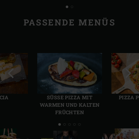
PASSENDE MENÜS
Vorherige
Näch
Folie
Folie
CIA
SÜSSE PIZZA MIT
PIZZA 
WARMEN UND KALTEN
FRÜCHTEN