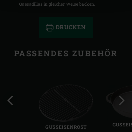
Quesadillas in gleicher Weise backen.
DRUCKEN
PASSENDES ZUBEHÖR
Vorherige
Näch
Folie
Folie
GUSSEI
GUSSEISENROST