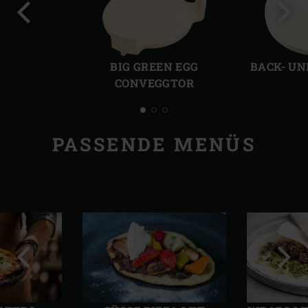
Vorherige
Näch
Folie
Folie
BIG GREEN EGG
BACK- UN
CONVEGGTOR
PASSENDE MENÜS
Vorherige
Näch
Folie
Folie