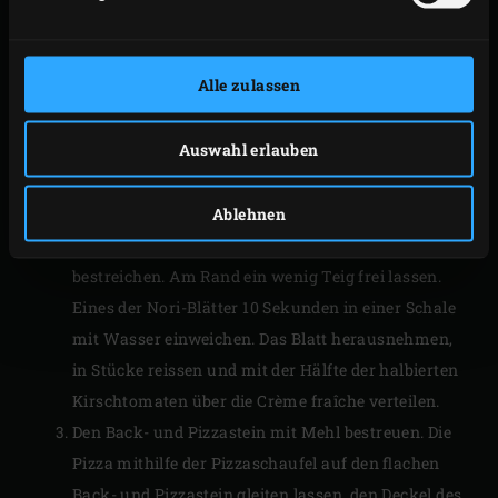
Pizzastein
auf 275 bis 300 °C erhitzen. In der
Zwischenzeit den Teig in zwei Hälften teilen und
Alle zulassen
daraus Kugeln formen. Die Teigausrollmatte mit
Mehl bestäuben und die erste Teigkugel mit einer
Auswahl erlauben
Teigrolle auf der Matte dünn ausrollen.
Die
Pizzaschaufel aus Aluminium
mit Mehl
Ablehnen
bestäuben und den Teigboden darauf legen.
Ausstreichen und mit der Hälfte der Crème fraîche
bestreichen. Am Rand ein wenig Teig frei lassen.
Eines der Nori-Blätter 10 Sekunden in einer Schale
mit Wasser einweichen. Das Blatt herausnehmen,
in Stücke reissen und mit der Hälfte der halbierten
Kirschtomaten über die Crème fraîche verteilen.
Den Back- und Pizzastein mit Mehl bestreuen. Die
Pizza mithilfe der Pizzaschaufel auf den flachen
Back- und Pizzastein gleiten lassen, den Deckel des