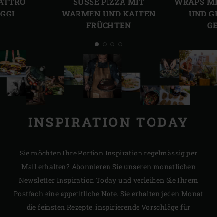
UATTRO
SÜSSE PIZZA MIT
WRAPS MI
GGI
WARMEN UND KALTEN
UND G
FRÜCHTEN
G
INSPIRATION TODAY
Sie möchten Ihre Portion Inspiration regelmässig per
Mail erhalten? Abonnieren Sie unseren monatlichen
Newsletter Inspiration Today und verleihen Sie Ihrem
Postfach eine appetitliche Note. Sie erhalten jeden Monat
die feinsten Rezepte, inspirierende Vorschläge für