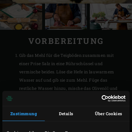
VORBEREITUNG
Gib das Mehl für die Teigböden zusammen mit
einer Prise Salz in eine Rührschüssel und
vermische beides. Löse die Hefe in lauwarmem
Wasser auf und gib sie zum Mehl. Füge das
restliche Wasser hinzu, mische das Olivenöl und
den Zucker unter. Knete den Teig jetzt mindestens 5
Minuten gut durch – am besten mit einem Mixer
oder einer Küchenmaschine.
Zustimmung
Details
Über Cookies
Den Teig auf die Arbeitsplatte geben und von Hand
noch 1 Minute gut durchkneten. Eine Schüssel mit