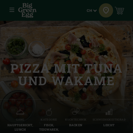
Menü
Sprache
CH
PIZZA MIT TUNA
UND WAKAME
REZEPT
GANG
KATEGORIE
KOCHTECHNIK
SCHWIERIGKEITSGRAD
HAUPTGERICHT,
FISCH,
BACKEN
LEICHT
LUNCH
TEIGWAREN,