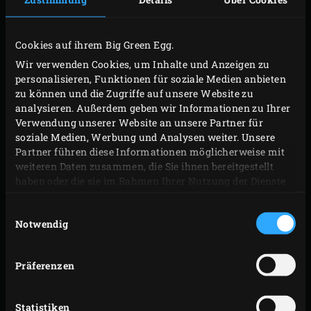
Cookies auf ihrem Big Green Egg.
Wir verwenden Cookies, um Inhalte und Anzeigen zu
personalisieren, Funktionen für soziale Medien anbieten
zu können und die Zugriffe auf unsere Website zu
analysieren. Außerdem geben wir Informationen zu Ihrer
Verwendung unserer Website an unsere Partner für
soziale Medien, Werbung und Analysen weiter. Unsere
Partner führen diese Informationen möglicherweise mit
weiteren Daten zusammen, die Sie ihnen bereitgestellt
haben oder die sie im Rahmen Ihrer Nutzung der Dienste
gesammelt haben.
VORBEREITUNG
Einwilligungsauswahl
Notwendig
Für das Atjar 100 ml Wasser mit dem Reisessig,
dem Zucker und dem Kurkuma zum Kochen
Präferenzen
bringen; dann den Topf vom Feuer nehmen.
Inzwischen die Möhren schälen, diese und den
Statistiken