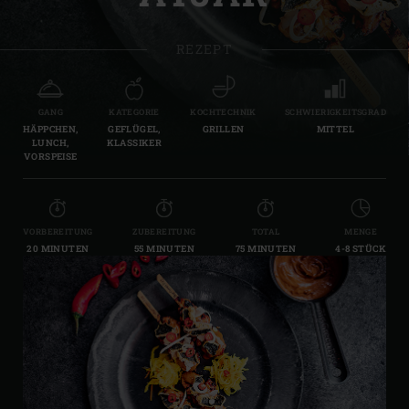
REZEPT
GANG
KATEGORIE
KOCHTECHNIK
SCHWIERIGKEITSGRAD
HÄPPCHEN,
GEFLÜGEL,
GRILLEN
MITTEL
LUNCH,
KLASSIKER
VORSPEISE
VORBEREITUNG
ZUBEREITUNG
TOTAL
MENGE
20 MINUTEN
55 MINUTEN
75 MINUTEN
4-8 STÜCK