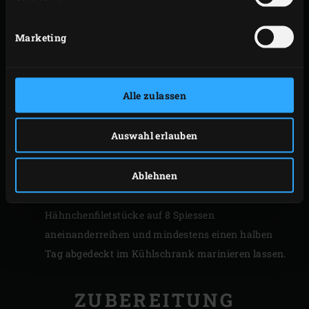
Weisskohl in dünne Scheiben schneiden. Die
Gemüsescheiben mit der lauwarmen, süsssauren
Marketing
Flüssigkeit vermischen und abkühlen lassen. Die
Mischung 1 Tag abgedeckt im Kühlschrank ruhen
lassen, damit das Gemüse das süsssaure Aroma
Alle zulassen
gut aufnehmen kann.
Für die Marinade den Knoblauch schälen und die
Auswahl erlauben
Zehe fein hacken. Mit den übrigen Zutaten für die
Marinade vermischen. Für die Spiesse das
Ablehnen
Hähnchenschenkelfilet in ca. 3 cm grosse Stücke
schneiden und die Marinade hindurchrühren. Die
Hähnchenfiletstücke auf 8 Spiessen
aneinanderreihen und mindestens einen halben
Tag abgedeckt im Kühlschrank marinieren lassen.
ZUBEREITUNG