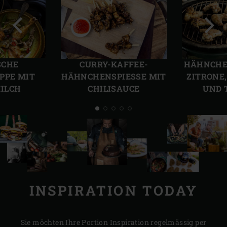
Vorherige
Näch
Folie
Folie
SCHE
CURRY-KAFFEE-
HÄHNCHE
PPE MIT
HÄHNCHENSPIESSE MIT
ZITRONE
ILCH
CHILISAUCE
UND 
INSPIRATION TODAY
Sie möchten Ihre Portion Inspiration regelmässig per