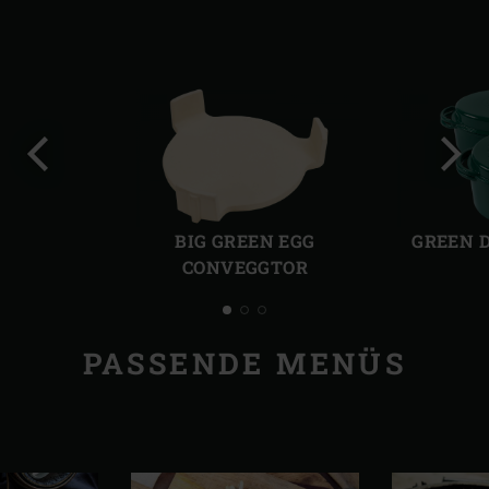
Vorherige
Näch
Folie
Folie
BIG GREEN EGG
GREEN 
CONVEGGTOR
PASSENDE MENÜS