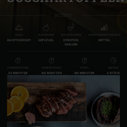
REZEPT
GANG
KATEGORIE
KOCHTECHNIK
SCHWIERIGKEITSGRAD
HAUPTGERICHT
GEFLÜGEL
DÜNSTEN,
MITTEL
GRILLEN
VORBEREITUNG
ZUBEREITUNG
TOTAL
MENGE
20 MINUTEN
160 MINUTEN
180 MINUTEN
4 STÜCK