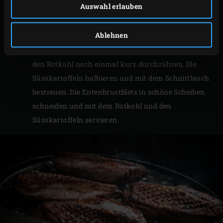
Auswahl erlauben
erreicht ist. Inzwischen für die Beilage den
Schnittlauch fein schneiden.
Ablehnen
Die Entenbrustfilets aus dem EGG nehmen, wenn
die eingestellte Kerntemperatur erreicht ist. Dann
den Rotkohl noch einmal kurz durchrühren. Die
Süsskartoffeln halbieren und mit dem Schnittlauch
bestreuen. Die Entenbrustfilets in schöne Scheiben
schneiden und mit dem Rotkohl und den
Süsskartoffeln servieren.