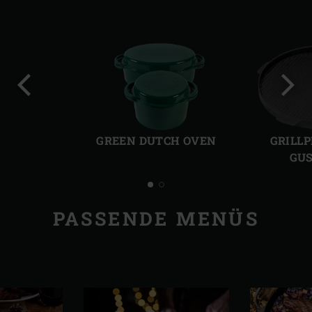
Vorherige
Näch
Folie
Folie
GREEN DUTCH OVEN
GRILL
GUS
PASSENDE MENÜS