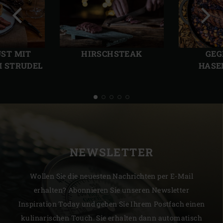
Vorherige
Näch
Folie
Folie
ST MIT
HIRSCHSTEAK
GEG
 STRUDEL
HASE
NEWSLETTER
Wollen Sie die neuesten Nachrichten per E-Mail
erhalten? Abonnieren Sie unseren Newsletter
Inspiration Today und geben Sie Ihrem Postfach einen
kulinarischen Touch. Sie erhalten dann automatisch