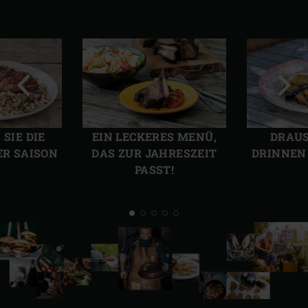
Vorherige
Näch
Folie
Folie
IE DIE P
EIN LECKERES MENÜ,
DRAUS
 SAISON
DAS ZUR JAHRESZEIT
DRINNEN
PASST!