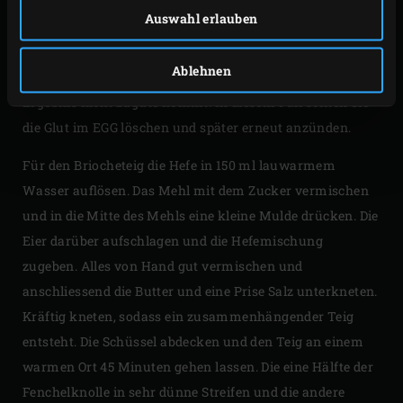
allerdings schon am Vortag treffen, sollten Sie mit der
Auswahl erlauben
Zubereitung dieses Gerichts noch warten. Denn wenn der
Lachs und das Gemüse zu lange im ungebackenen Teig
Ablehnen
liegen, saugt der Teig zu viel Flüssigkeit auf, was dem
Ergebnis nicht zugute kommt. In diesem Fall sollten Sie
die Glut im EGG löschen und später erneut anzünden.
Für den Briocheteig die Hefe in 150 ml lauwarmem
Wasser auflösen. Das Mehl mit dem Zucker vermischen
und in die Mitte des Mehls eine kleine Mulde drücken. Die
Eier darüber aufschlagen und die Hefemischung
zugeben. Alles von Hand gut vermischen und
anschliessend die Butter und eine Prise Salz unterkneten.
Kräftig kneten, sodass ein zusammenhängender Teig
entsteht. Die Schüssel abdecken und den Teig an einem
warmen Ort 45 Minuten gehen lassen. Die eine Hälfte der
Fenchelknolle in sehr dünne Streifen und die andere