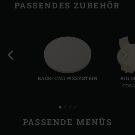
PASSENDES ZUBEHÖR
Vorherige
Näch
Folie
Folie
BACK- UND PIZZASTEIN
BIG 
CON
PASSENDE MENÜS