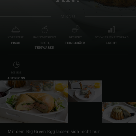
MENÜ
VORSPEISE
HAUPTGERICHT
DESSERT
SCHWIERIGKEITSGRAD
FISCH
FISCH,
FEINGEBÄCK
LEICHT
TEIGWAREN
MENGE
4 PERSONS
Mit dem Big Green Egg lassen sich nicht nur