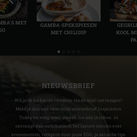
Vorige
Volg
slide
slide
MBA'S MET
GAMBA-SPEKSPIESEN
GEGRIL
GO
MET CHILIDIP
KOOL M
PA
NIEUWSBRIEF
Wil je de lekkerste recepten via de mail ontvangen?
Meld je dan aan voor onze nieuwsbrief Inspiration
Today en voeg meer smaak toe aan je inbox. Je
ontvangt dan automatisch het laatste nieuws over
evenementen, recepten voor jouw EGG, praktische tips