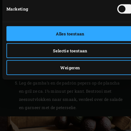
verwarm de plancha ongeveer 10 minuten voor en
Marketing
breng de temperatuur van de Big Green Egg
intussen naar 220 °C.
Pel intussen voor de salade de knoflook en hak het
Alles toestaan
teentje fijn. Meng met de olijfolie door de gamba’s.
Halveer de avocado’s en verwijder de pitten en de
schillen. Snijd ze in dunne plakjes, verdeel over een
Selectie toestaan
schaal en bestrooi met peper en zout naar smaak.
Schep de lauwwarme pompoendressing over de
Weigeren
avocado.
Leg de gamba’s en de padrón pepers op de plancha
en gril ze ca. 1½ minuut per kant. Bestrooi met
zeezoutvlokken naar smaak, verdeel over de salade
en garneer met de peterselie.