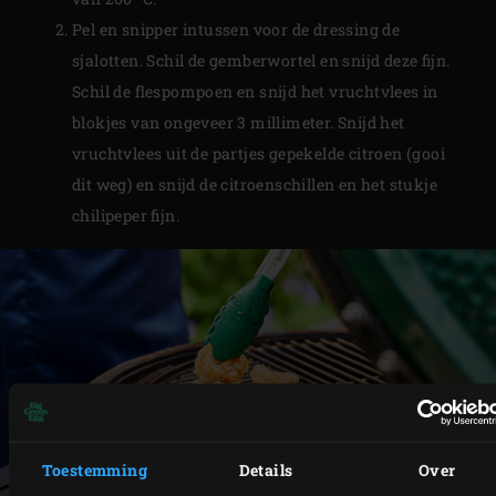
Pel en snipper intussen voor de dressing de
sjalotten. Schil de gemberwortel en snijd deze fijn.
Schil de flespompoen en snijd het vruchtvlees in
blokjes van ongeveer 3 millimeter. Snijd het
vruchtvlees uit de partjes gepekelde citroen (gooi
dit weg) en snijd de citroenschillen en het stukje
chilipeper fijn.
Toestemming
Details
Over