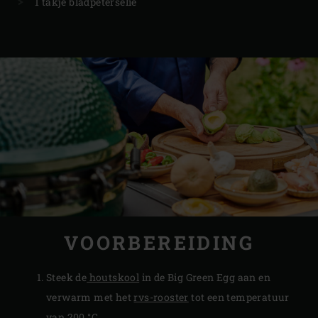
1 takje bladpeterselie
VOORBEREIDING
Steek de
houtskool
in de Big Green Egg aan en
verwarm met het
rvs-rooster
tot een temperatuur
van 200 °C.