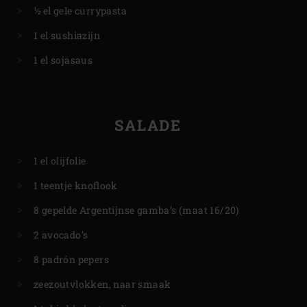
½ el gele currypasta
1 el sushiazijn
1 el sojasaus
SALADE
1 el olijfolie
1 teentje knoflook
8 gepelde Argentijnse gamba’s (maat 16/20)
2 avocado’s
8 padrón pepers
zeezoutvlokken, naar smaak