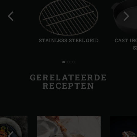
Vorige
Volg
slide
slide
STAINLESS STEEL GRID
CAST IR
S
GERELATEERDE
RECEPTEN