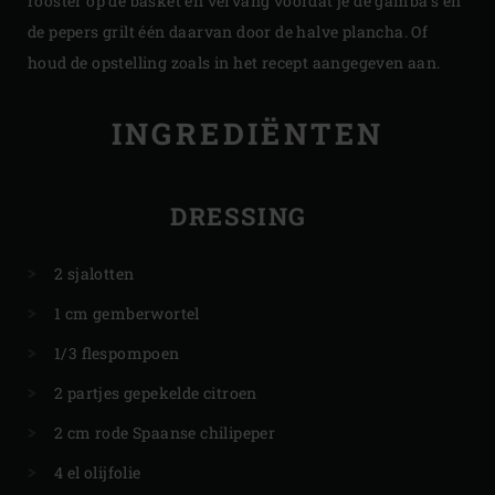
rooster op de basket en vervang voordat je de gamba’s en
de pepers grilt één daarvan door de halve plancha. Of
houd de opstelling zoals in het recept aangegeven aan.
INGREDIËNTEN
DRESSING
2 sjalotten
1 cm gemberwortel
1/3 flespompoen
2 partjes gepekelde citroen
2 cm rode Spaanse chilipeper
4 el olijfolie