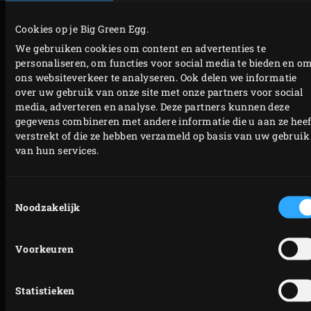
BEREIDING
Cookies op je Big Green Egg.
We gebruiken cookies om content en advertenties te
Verwarm de olijfolie in de
skillet
op het rooster.
personaliseren, om functies voor social media te bieden en o
ons websiteverkeer te analyseren. Ook delen we informatie
Voeg de sjalot toe, bak 2-3 minuten en roer de
over uw gebruik van onze site met onze partners voor social
currypasta erdoor. Bak ca. 1 minuut en voeg dan de
media, adverteren en analyse. Deze partners kunnen deze
gemberwortel, pompoenblokjes, citroenschil en
gegevens combineren met andere informatie die u aan ze heef
verstrekt of die ze hebben verzameld op basis van uw gebruik
chilipeper toe. Bak ca. 5 minuten totdat de pompoen
van hun services.
net beetgaar is. Roer af en toe door en sluit na elke
handeling het deksel van de kamado.
Toestemmingsselectie
Zet de skillet op een hittebestendige ondergrond en
Noodzakelijk
meng de sushiazijn en sojasaus door de dressing.
Door de hitte van het gietijzer zal de dressing maar
Voorkeuren
iets afkoelen, dit is ook de bedoeling.
Leg de
halve plancha
met de geribbelde kant naar
Statistieken
boven op het rooster. Sluit het deksel van de EGG,