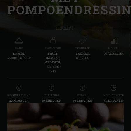
POMPOENDRESSI
RECEPT
GANG
CATEGORIE
TECHNIEK
NIVEAU
LUNCH,
FRUIT,
BAKKEN,
MAKKELIJK
VOORGERECHT
GAMBAS,
GRILLEN
GROENTE,
SALADE,
VIS
VOORBEREIDING
BEREIDING
TOTAAL
HOEVEELHEID
20 MINUTEN
40 MINUTEN
60 MINUTEN
4 PERSONEN