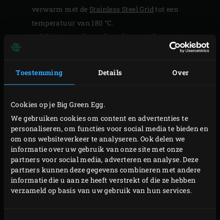
verwarm met de
Stainless Steel Grid
tot een
temperatuur van 180 °C.
Schil intussen de aardappels en steek er met een
pommes parisienneboor (Ø 25 mm) bolletjes uit. De
afsnijdsels kun je bijvoorbeeld frituren zoals in het
Toestemming
Details
Over
recept van de
gehaktbal kiekeboe
. Pel en snipper de
ui. Pel de knoflook en hak de teentjes fijn.
Cookies op je Big Green Egg.
We gebruiken cookies om content en advertenties te
BEREIDING
personaliseren, om functies voor social media te bieden en
om ons websiteverkeer te analyseren. Ook delen we
informatie over uw gebruik van onze site met onze
Verwarm de olijfolie in de
Green Dutch Oven
op het
partners voor social media, adverteren en analyse. Deze
rooster. Voeg de ui, de knoflook, de kurkuma en de
partners kunnen deze gegevens combineren met andere
kerriepoeder toe, sluit de deksel van de EGG en bak
informatie die u aan ze heeft verstrekt of die ze hebben
verzameld op basis van uw gebruik van hun services.
totdat de ui glazig is.
Schep de aardappelbolletjes door het uimengsel en
schenk de slagroom en de melk in de pan. Breng