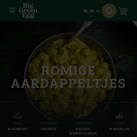
Menu
Taal
BE_NL
ROMIGE
AARDAPPELTJES
RECEPT
GANG
CATEGORIE
TECHNIEK
NIVEAU
BIJGERECHT
GROENTE
BAKKEN,
MAKKELIJK
INDIRECT GAREN,