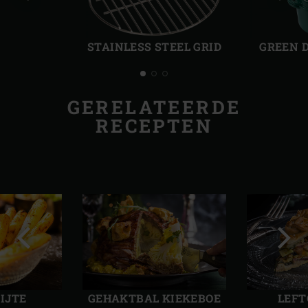
Vorige
Volg
slide
slide
STAINLESS STEEL GRID
GREEN 
GERELATEERDE
RECEPTEN
Vorige
Volg
slide
slide
IJTE
GEHAKTBAL KIEKEBOE
LEFT