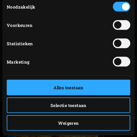
Toestemmingsselectie
Noodzakelijk
aan de kook.
Haal de pan en het rooster uit de EGG, plaats de
convEGGtor
en leg het rooster terug. Zet de pan weer
Voorkeuren
op het rooster en sluit de deksel van de EGG. Laat de
aardappeltjes 10-15 minuten zachtjes koken totdat
Statistieken
ze bijna gaar zijn. Snijd intussen de preien in de
lengte in vieren en vervolgens in stukjes van
Marketing
ongeveer 1 centimeter. Hak de vadouvan fijn.
Meng de prei, de vadouvan en de Parmezaanse
kaas door de aardappeltjes en laat nog ca. 10
Alles toestaan
minuten koken totdat de prei zacht is.
Selectie toestaan
Weigeren