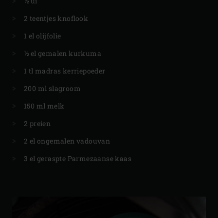
½ ui
2 teentjes knoflook
1 el olijfolie
½ el gemalen kurkuma
1 tl madras kerriepoeder
200 ml slagroom
150 ml melk
2 preien
2 el ongemalen vadouvan
3 el geraspte Parmezaanse kaas