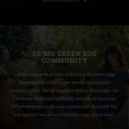
DE BIG GREEN EGG
COMMUNITY
Laat je inspireren en haal meer uit je Big Green Egg!
Dompel jezelf onder in een wereld vol culinaire
mogelijkheden. Stel je vragen en deel je ervaringen via
Facebook (BigGreenEggBelgie). Gebruik de hashtags
#TheEvergreen en #forevergreen en get featured! Wij
zijn makers van mooie herinneringen. Doe je mee?