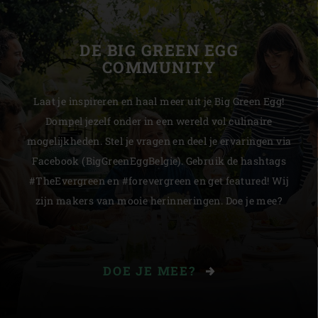
DE BIG GREEN EGG
COMMUNITY
Laat je inspireren en haal meer uit je Big Green Egg!
Dompel jezelf onder in een wereld vol culinaire
mogelijkheden. Stel je vragen en deel je ervaringen via
Facebook (BigGreenEggBelgie). Gebruik de hashtags
#TheEvergreen en #forevergreen en get featured! Wij
zijn makers van mooie herinneringen. Doe je mee?
DOE JE MEE?