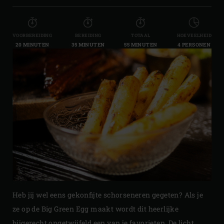
VOORBEREIDING
BEREIDING
TOTAAL
HOEVEELHEID
20 MINUTEN
35 MINUTEN
55 MINUTEN
4 PERSONEN
Heb jij wel eens gekonfijte schorseneren gegeten? Als je
ze op de Big Green Egg maakt wordt dit heerlijke
bijgerecht ongetwijfeld een van je favorieten. De licht