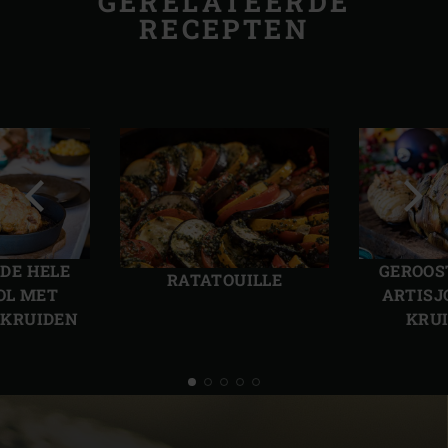
GERELATEERDE
RECEPTEN
Vorige
Volg
slide
slide
DE HELE
GEROOS
RATATOUILLE
OL MET
ARTISJ
­KRUIDEN
KRUI