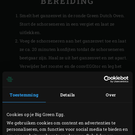
BEREIDING
Smelt het ganzenvet in de ronde Green Dutch Oven.
Stort de schorseneren in een vergiet en laat ze
uitlekken.
Voeg de schorseneren aan het ganzenvet toe en laat
ze ca. 20 minuten konfijten totdat de schorseneren
beetgaar zijn. Haal ze uit het ganzenvet en zet apart.
Verwijder het rooster en de convEGGtor en leg het
rooster terug. Zet de
Cast Iron Skillet
op het rooster
en breng de temperatuur naar 180 °C.
Voeg de schorseneren met aanhangend vet aan de
Toestemming
Details
Over
skillet toe in bak ze in enkele minuten rondom tot
ze beginnen te kleuren.
Cookies op je Big Green Egg.
Bestrooi de schorseneren met peper en zout en zet
We gebruiken cookies om content en advertenties te
ze op tafel.
personaliseren, om functies voor social media te bieden en