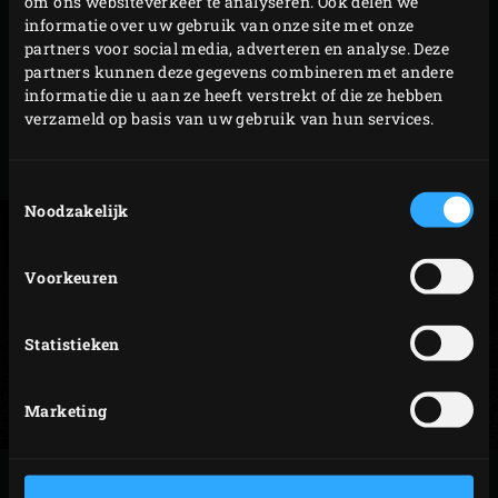
om ons websiteverkeer te analyseren. Ook delen we
TIP
informatie over uw gebruik van onze site met onze
partners voor social media, adverteren en analyse. Deze
Serveer je de gekonfijte schorseneren in combinatie met
partners kunnen deze gegevens combineren met andere
de hertenrack? Konfijt dan eerst de groenten. Als de
informatie die u aan ze heeft verstrekt of die ze hebben
verzameld op basis van uw gebruik van hun services.
hertenrack
ligt te rusten kun je de schorseneren bakken.
Toestemmingsselectie
Noodzakelijk
Voorkeuren
Statistieken
Marketing