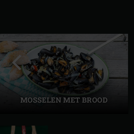
Vorige
slide
MOSSELEN MET BROOD