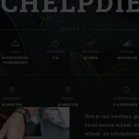
SCHELPDI
Slovenia | Slovenija
Spain | España
RECEPT
Sweden | Sverige
Switzerland (French) 
GANG
CATEGORIE
TECHNIEK
NIVEAU
HOOFDGERECHT,
VIS
STOMEN
MAKKELIJK
Switzerland | Schwei
VOORGERECHT
Turkey | Türkiye
BEREIDING
TOTAAL
HOEVEELHEID
30 MINUTEN
30 MINUTEN
2-4 PERSONEN
Hou je van kreeftjes, g
en/of andere schaal- e
schaal- en schelpdiere