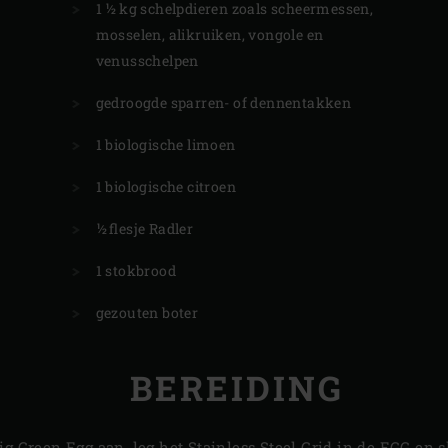
1 ½ kg schelpdieren zoals scheermessen,
mosselen, alikruiken, vongole en
venusschelpen
gedroogde sparren- of dennentakken
1 biologische limoen
1 biologische citroen
½ flesje Radler
1 stokbrood
gezouten boter
BEREIDING
ig Green Egg aan, leg het
Stainless Steel Grid in de EGG
en s