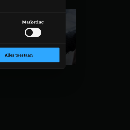
rode ui en peterselie.
Marketing
Alles toestaan