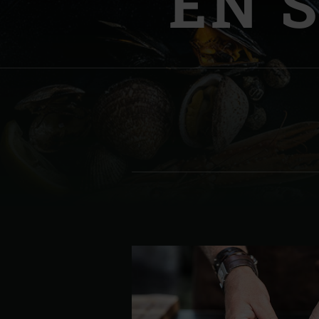
EN 
Denmark | Danmark
Estonia | Eesti
Finland | Suomi
France | France
Germany | Deutschland
Greece | Ελλάδα
Hungary | Magyarország