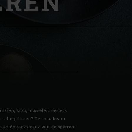
EREN
| Schweiz (Français)
z
arnalen, krab, mosselen, oesters
n schelpdieren? De smaak van
n en de rooksmaak van de sparren-