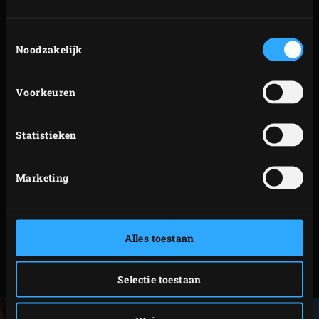
manier.
Toestemmingsselectie
Halveer de stronkjes witlof in de lengte en hak de
Noodzakelijk
hazelnoten fijn.
Leg de coquilleschelpen ondersteboven met de
Voorkeuren
coquille op het rooster, leg de witlof er op het
snijvlak naast. Gril 2 minuten.
Statistieken
Keer de schelpen om en strooi de fijngehakte
hazelnoten erin. Draai de witlof een kwartslag. Gril
2 minuten. Haal de witlof uit de EGG en laat de
Marketing
coquilles 2 minuten langer garen. Snijd intussen de
gegrilde witlof in reepjes. Besprenkel ze met de
hazelnootolie en breng op smaak met peper en zout.
Alles toestaan
Haal de schelpen uit de EGG. Verdeel er de witlof
over en serveer direct.
Selectie toestaan