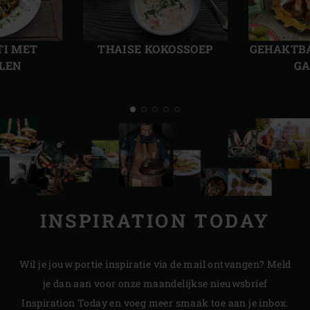
Vorige
Volg
slide
slide
TI MET
THAISE KOKOSSOEP
GEHAKTBA
LEN
GA
INSPIRATION TODAY
Wil je jouw portie inspiratie via de mail ontvangen? Meld
je dan aan voor onze maandelijkse nieuwsbrief
Inspiration Today en voeg meer smaak toe aan je inbox.