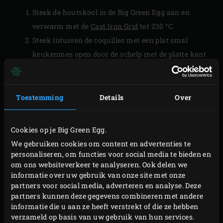
Steek de houtskool in de Big Green Egg aan en
verwarm met de
Cast Iron Grid
tot 230 °C.
Steek intussen de coquilles met een plat smal
keukenmes open door de schelp met de platte kant
op je hand te leggen met de vlakke kant tegen je
vingers aan. Wrik ter hoogte van je pols voorzichtig
met het mes tussen de schelphelften totdat het mes
Toestemming
Details
Over
ertussen past. Houd het mes met de snijkant iets
schuin naar beneden op de platte schelp en snijd
Cookies op je Big Green Egg.
rustig met de klok mee (als je het mes in je
We gebruiken cookies om content en advertenties te
rechterhand houdt). Als de schelp open is, breek je
personaliseren, om functies voor social media te bieden en
om ons websiteverkeer te analyseren. Ook delen we
de helften van elkaar los. Zorg ervoor dat de
informatie over uw gebruik van onze site met onze
coquille in de bolle schelphelft vast blijft zitten en
partners voor social media, adverteren en analyse. Deze
verwijder met de hand de ingewanden rondom de
partners kunnen deze gegevens combineren met andere
informatie die u aan ze heeft verstrekt of die ze hebben
coquille. Was de coquille in de schelp onder de
verzameld op basis van uw gebruik van hun services.
koude kraan schoon. Open alle schelpen op deze