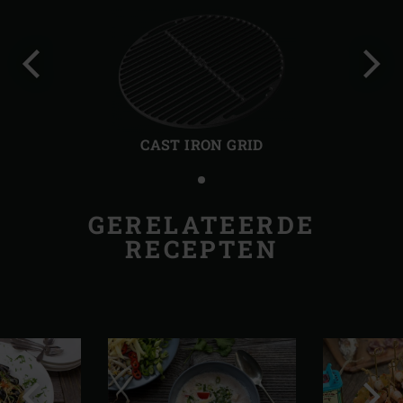
Vorige
Volg
slide
slide
CAST IRON GRID
GERELATEERDE
RECEPTEN