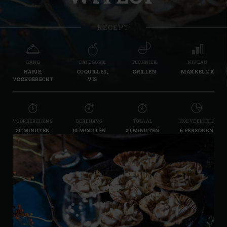
RECEPT
GANG
CATEGORIE
TECHNIEK
NIVEAU
HAPJE,
COQUILLES,
GRILLEN
MAKKELIJK
VOORGERECHT
VIS
VOORBEREIDING
BEREIDING
TOTAAL
HOEVEELHEID
20 MINUTEN
10 MINUTEN
30 MINUTEN
6 PERSONEN